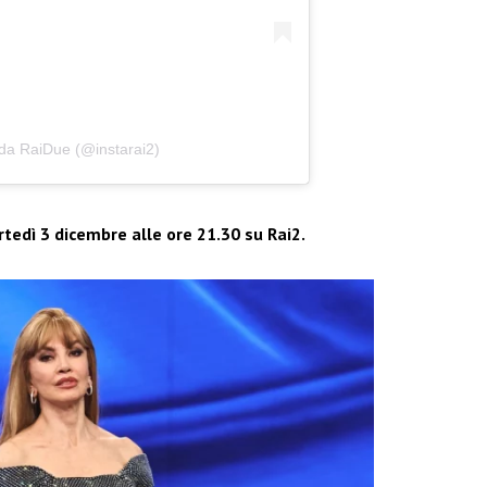
 da RaiDue (@instarai2)
tedì 3 dicembre alle ore 21.30 su Rai2.