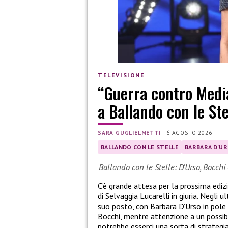
TELEVISIONE
“Guerra contro Media
a Ballando con le Ste
SARA GUGLIELMETTI
|
6 AGOSTO 2026
BALLANDO CON LE STELLE
BARBARA D'U
Ballando con le Stelle: D’Urso, Bocchi 
C’è grande attesa per la prossima ediz
di Selvaggia Lucarelli in giuria. Negli u
suo posto, con Barbara D’Urso in pole p
Bocchi, mentre attenzione a un possib
potrebbe esserci una sorta di strategia