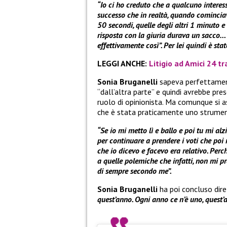
“Io ci ho creduto che a qualcuno interes
successo che in realtà, quando cominci
50 secondi, quelle degli altri 1 minuto 
risposta con la giuria durava un sacco…
effettivamente così”. Per lei quindi è stat
LEGGI ANCHE:
Litigio ad Amici 24 t
Sonia Bruganelli
sapeva perfettame
“dall’altra parte” e quindi avrebbe pre
ruolo di opinionista. Ma comunque si 
che è stata praticamente uno strumen
“Se io mi metto lì e ballo e poi tu mi alz
per continuare a prendere i voti che poi
che io dicevo e facevo era relativo. Perc
a quelle polemiche che infatti, non mi 
di sempre secondo me”.
Sonia Bruganelli
ha poi concluso dir
quest’anno. Ogni anno ce n’è uno, quest’a