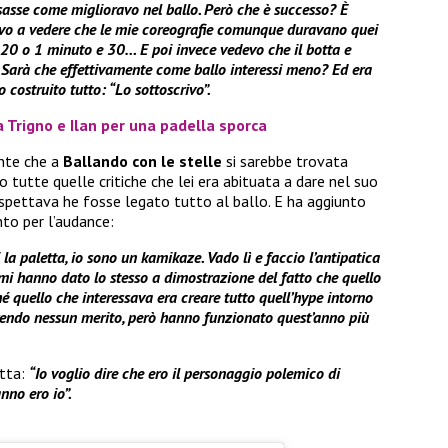
sasse come miglioravo nel ballo. Però che è successo? È
avo a vedere che le mie coreografie comunque duravano quei
e 20 o 1 minuto e 30… E poi invece vedevo che il botta e
 Sarà che effettivamente come ballo interessi meno? Ed era
o costruito tutto: “Lo sottoscrivo”.
ra Trigno e Ilan per una padella sporca
nte che a
Ballando con le stelle
si sarebbe trovata
so tutte quelle critiche che lei era abituata a dare nel suo
aspettava he fosse legato tutto al ballo. E ha aggiunto
to per l’audance:
i la paletta, io sono un kamikaze. Vado lì e faccio l’antipatica
 mi hanno dato lo stesso a dimostrazione del fatto che quello
hé quello che interessava era creare tutto quell’hype intorno
prendo nessun merito, però hanno funzionato quest’anno più
etta:
“Io voglio dire che ero il personaggio polemico di
nno ero io”.