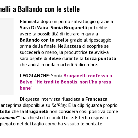
elli a Ballando con le stelle
Eliminata dopo un primo salvataggio grazie a
Sara Di Vaira
,
Sonia Bruganelli
potrebbe
avere la possibilità di rietrare in gara a
Ballando con le stelle
grazie al ripescaggio
prima della finale. Nell’attesa di scoprire se
succederà o meno, la produttrice televisiva
sarà ospite di
Belve
durante la
terza puntata
che andrà in onda martedì 3 dicembre.
LEGGI ANCHE
: Sonia
Bruganelli confessa a
Belve: “Ho tradito Bonolis, non l’ha presa
bene”
Di questa intervista rilasciata a
Francesca
a anteprima disponibile su
RaiPlay
. E la clip riguarda proprio
telle
che la
Bruganelli
non considera così positiva come
 insomma?”
, ha chiesto la conduttrice. E lei ha risposto
 spiegato nel dettaglio come ha vissuto le puntate
: