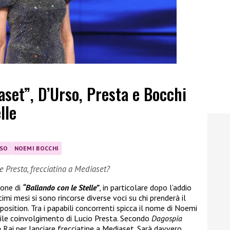
set”, D’Urso, Presta e Bocchi
lle
RSO
NOEMI BOCCHI
e Presta, frecciatina a Mediaset?
ione di
“Ballando con le Stelle”
, in particolare dopo l’addio
ltimi mesi si sono rincorse diverse voci su chi prenderà il
osition. Tra i papabili concorrenti spicca il nome di Noemi
ile coinvolgimento di Lucio Presta. Secondo
Dagospia
 Rai per lanciare frecciatine a Mediaset. Sarà davvero