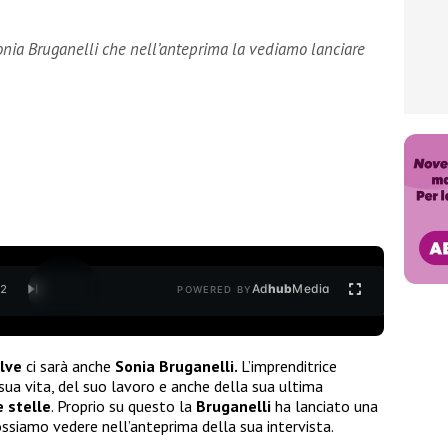
Sonia Bruganelli che nell’anteprima la vediamo lanciare
Ad
hub
Media
/
2
POWERED BY
lve
ci sarà anche
Sonia Bruganelli.
L’imprenditrice
sua vita, del suo lavoro e anche della sua ultima
e stelle
. Proprio su questo la
Bruganelli
ha lanciato una
siamo vedere nell’anteprima della sua intervista.