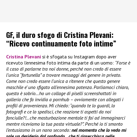
GF, il duro sfogo di Cristina Plevani:
“Ricevo continuamente foto intime”
Cristina Plevani
si è sfogata su Instagram dopo aver
ricevuto l’ennesima foto intima da parte di un uomo:
“Forse è
il caso di parlarne tra noi donne, perché non credo di essere
l’unica “fortunella” a trovare messaggi del genere in privato.
Come non credo essere l’unica a ritenere che questo genere
maschile e’ uno sfigato all’ennesima potenza. Parliamoci chiaro,
questo è sobrio…ho un collage di piselli screenshottati in
galleria che fa invidia a pornhub – ovviamente con allegati i
profili di provenienza. Mi chiedo: “quando te lo guardi, lo
fotografi e ce lo spedisci, che reazione ti aspetti da noi
fanciulle?!…che masturbazione mentale ti fai ad immaginarci
mentre riceviamo la tua posta virtuale?”. Perché io ti smonto
l’entusiasmo in un nano secondo:
nel momento che lo vedo mi
sale un desiderio dal profondo…che ti rinsecchisca nelle