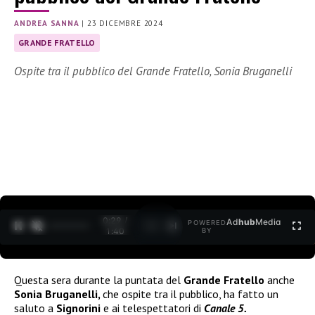
ANDREA SANNA
|
23 DICEMBRE 2024
GRANDE FRATELLO
Ospite tra il pubblico del Grande Fratello, Sonia Bruganelli
0:30 /
Ad
hub
Media
POWERED
1
/
2
1:40
BY
Questa sera durante la puntata del
Grande Fratello
anche
Sonia Bruganelli,
che ospite tra il pubblico, ha fatto un
saluto a
Signorini
e ai telespettatori di
Canale 5.