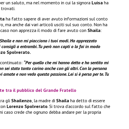
per un saluto, ma nel momento in cui la signora
Luisa
ha
 trovati.
tta
ha fatto sapere di aver avuto informazioni sul conto
o, ma anche dai vari articoli usciti sul suo conto. Non ha
i caso non apprezza il modo di fare avuto con
Shaila
:
Shaila e non mi piacciono i tuoi modi. Ho apprezzato
 consigli a entrambi. Tu però non capti o lo fai in modo
zo Spolverato.
continuato:
“Per quello che mi hanno detto e ho sentito mi
 sei stato tanto carino anche con gli altri. Con la persona
vi amate e non vedo questa passione. Lei si è persa per te. Tu
te tra il pubblico del Grande Fratello
ra gli
Shailenzo
, la madre di
Shaila
ha detto di essere
 con
Lorenzo Spolverato
. Si trova d’accordo sul fatto che
ni caso crede che ognuno debba andare per la propria