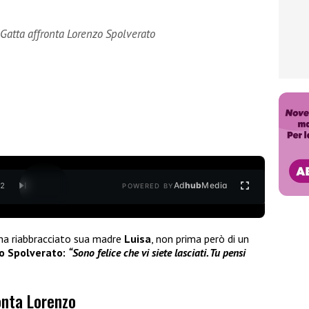
 Gatta affronta Lorenzo Spolverato
Ad
hub
Media
/
2
POWERED BY
ha riabbracciato sua madre
Luisa
, non prima però di un
o Spolverato:
“Sono felice che vi siete lasciati. Tu pensi
onta Lorenzo