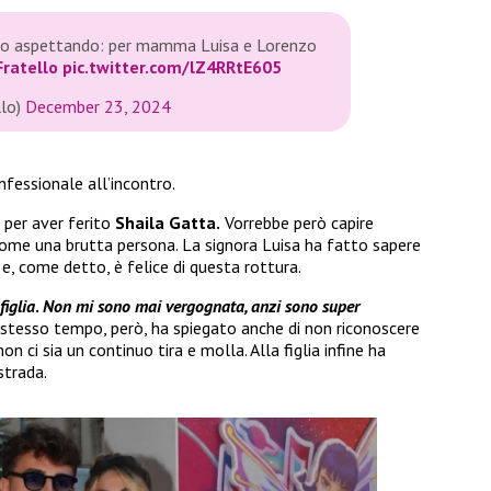
amo aspettando: per mamma Luisa e Lorenzo
ratello
pic.twitter.com/lZ4RRtE605
llo)
December 23, 2024
nfessionale all’incontro.
 per aver ferito
Shaila Gatta.
Vorrebbe però capire
come una brutta persona. La signora Luisa ha fatto sapere
 e, come detto, è felice di questa rottura.
iglia
.
Non mi sono mai vergognata, anzi sono super
 stesso tempo, però, ha spiegato anche di non riconoscere
on ci sia un continuo tira e molla. Alla figlia infine ha
strada.