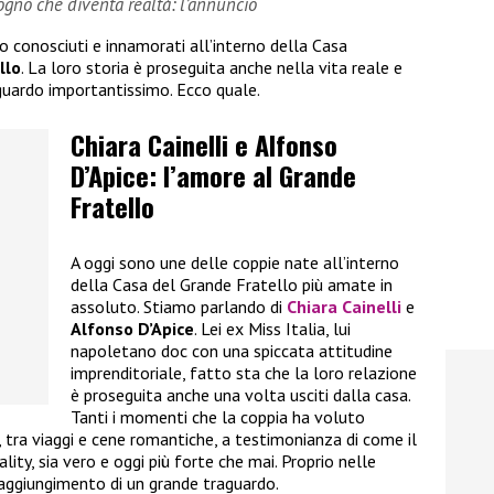
sogno che diventa realtà: l’annuncio
no conosciuti e innamorati all’interno della Casa
llo
. La loro storia è proseguita anche nella vita reale e
guardo importantissimo. Ecco quale.
Chiara Cainelli e Alfonso
D’Apice: l’amore al Grande
Fratello
A oggi sono une delle coppie nate all’interno
della Casa del Grande Fratello più amate in
assoluto. Stiamo parlando di
Chiara Cainelli
e
Alfonso D’Apice
. Lei ex Miss Italia, lui
napoletano doc con una spiccata attitudine
imprenditoriale, fatto sta che la loro relazione
è proseguita anche una volta usciti dalla casa.
Tanti i momenti che la coppia ha voluto
i, tra viaggi e cene romantiche, a testimonianza di come il
ality, sia vero e oggi più forte che mai. Proprio nelle
raggiungimento di un grande traguardo.