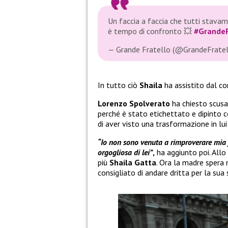
Un faccia a faccia che tutti stav
è tempo di confronto 💥
#GrandeF
— Grande Fratello (@GrandeFrate
In tutto ciò
Shaila
ha assistito dal co
Lorenzo Spolverato
ha chiesto scusa
perché è stato etichettato e dipinto 
di aver visto una trasformazione in lui
“Io non sono venuta a rimproverare mia f
orgogliosa di lei”
,
ha aggiunto poi. Allo
più
Shaila Gatta
. Ora la madre spera n
consigliato di andare dritta per la sua 