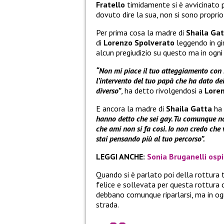
Fratello
timidamente si è avvicinato 
dovuto dire la sua, non si sono proprio
Per prima cosa la madre di
Shaila Ga
di
Lorenzo Spolverato
leggendo in gir
alcun pregiudizio su questo ma in ogn
“Non mi piace il tuo atteggiamento con 
l’intervento del tuo papà che ha dato dei
diverso”
, ha detto rivolgendosi a
Loren
E ancora la madre di
Shaila Gatta
ha 
hanno detto che sei gay. Tu comunque non
che ami non si fa così. Io non credo che 
stai pensando più al tuo percorso”.
LEGGI ANCHE:
Sonia Bruganelli ospi
Quando si è parlato poi della rottura t
felice e sollevata per questa rottura
debbano comunque riparlarsi, ma in og
strada.