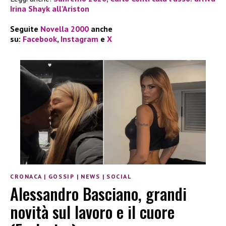
Irina Shayk all’Ariston
Seguite
Novella 2000
anche
su:
Facebook
,
Instagram
e
X
CRONACA
|
GOSSIP
|
NEWS
|
SOCIAL
Alessandro Basciano, grandi
novità sul lavoro e il cuore