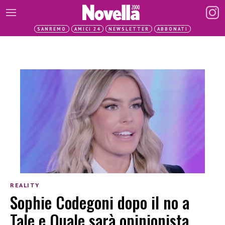
SANREMO
AMICI 24
NEWSLETTER
ABBONATI
REALITY
Sophie Codegoni dopo il no a
Tale e Quale sarà opinionista