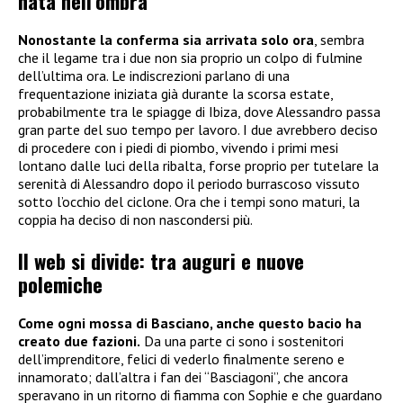
nata nell’ombra
Nonostante la conferma sia arrivata solo ora
, sembra
che il legame tra i due non sia proprio un colpo di fulmine
dell’ultima ora. Le indiscrezioni parlano di una
frequentazione iniziata già durante la scorsa estate,
probabilmente tra le spiagge di Ibiza, dove Alessandro passa
gran parte del suo tempo per lavoro. I due avrebbero deciso
di procedere con i piedi di piombo, vivendo i primi mesi
lontano dalle luci della ribalta, forse proprio per tutelare la
serenità di Alessandro dopo il periodo burrascoso vissuto
sotto l’occhio del ciclone. Ora che i tempi sono maturi, la
coppia ha deciso di non nascondersi più.
Il web si divide: tra auguri e nuove
polemiche
Come ogni mossa di Basciano, anche questo bacio ha
creato due fazioni.
Da una parte ci sono i sostenitori
dell’imprenditore, felici di vederlo finalmente sereno e
innamorato; dall’altra i fan dei “Basciagoni”, che ancora
speravano in un ritorno di fiamma con Sophie e che guardano