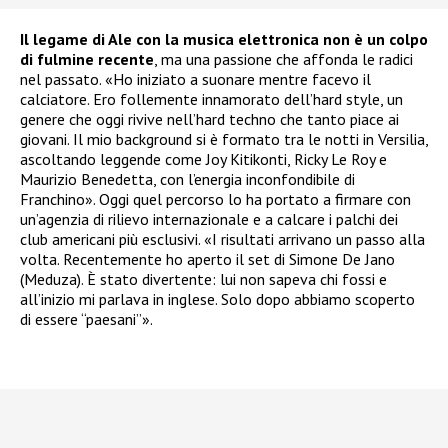
Il legame di Ale con la musica elettronica non è un colpo
di fulmine recente
, ma una passione che affonda le radici
nel passato. «Ho iniziato a suonare mentre facevo il
calciatore. Ero follemente innamorato dell’hard style, un
genere che oggi rivive nell’hard techno che tanto piace ai
giovani. Il mio background si è formato tra le notti in Versilia,
ascoltando leggende come Joy Kitikonti, Ricky Le Roy e
Maurizio Benedetta, con l’energia inconfondibile di
Franchino». Oggi quel percorso lo ha portato a firmare con
un’agenzia di rilievo internazionale e a calcare i palchi dei
club americani più esclusivi. «I risultati arrivano un passo alla
volta. Recentemente ho aperto il set di Simone De Jano
(Meduza). È stato divertente: lui non sapeva chi fossi e
all’inizio mi parlava in inglese. Solo dopo abbiamo scoperto
di essere “paesani”».