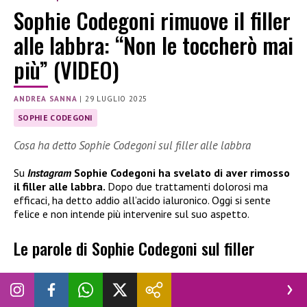
Sophie Codegoni rimuove il filler
alle labbra: “Non le toccherò mai
più” (VIDEO)
ANDREA SANNA
|
29 LUGLIO 2025
SOPHIE CODEGONI
Cosa ha detto Sophie Codegoni sul filler alle labbra
Su
Instagram
Sophie Codegoni ha svelato di aver rimosso
il filler alle labbra.
Dopo due trattamenti dolorosi ma
efficaci, ha detto addio all’acido ialuronico. Oggi si sente
felice e non intende più intervenire sul suo aspetto.
Le parole di Sophie Codegoni sul filler
Sophie Codegoni
ha deciso di tornare a un aspetto più
naturale. L’ex concorrente del
Grande Fratello
Vip
e volto
noto della TV e dei social ha raccontato in una
Instagram