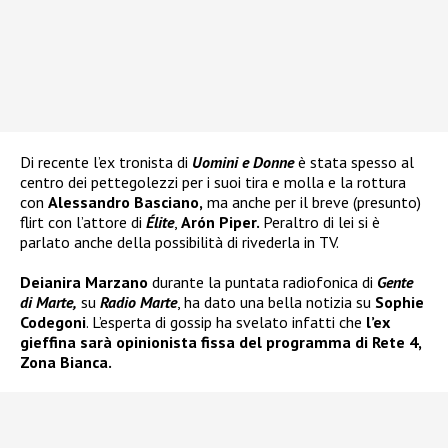
Di recente l’ex tronista di
Uomini e Donne
è stata spesso al
centro dei pettegolezzi per i suoi tira e molla e la rottura
con
Alessandro Basciano,
ma anche per il breve (presunto)
flirt con l’attore di
Élite
,
Arón Piper.
Peraltro di lei si è
parlato anche della possibilità di rivederla in TV.
Deianira Marzano
durante la puntata radiofonica di
Gente
di Marte,
su
Radio Marte
, ha dato una bella notizia su
Sophie
Codegoni
. L’esperta di gossip ha svelato infatti che
l’ex
gieffina sarà opinionista fissa del programma di Rete 4,
Zona Bianca.