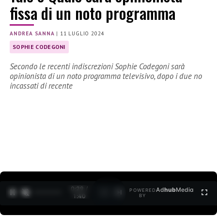
fissa di un noto programma
ANDREA SANNA
|
11 LUGLIO 2024
SOPHIE CODEGONI
Secondo le recenti indiscrezioni Sophie Codegoni sarà
opinionista di un noto programma televisivo, dopo i due no
incassati di recente
0:30 /
Ad
hub
Media
POWERED
1
/
2
1:40
BY