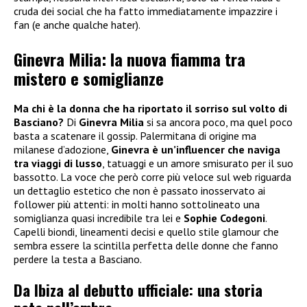
cruda dei social che ha fatto immediatamente impazzire i
fan (e anche qualche hater).
Ginevra Milia: la nuova fiamma tra
mistero e somiglianze
Ma chi è la donna che ha riportato il sorriso sul volto di
Basciano?
Di
Ginevra Milia
si sa ancora poco, ma quel poco
basta a scatenare il gossip. Palermitana di origine ma
milanese d’adozione,
Ginevra è un’influencer che naviga
tra viaggi di lusso
, tatuaggi e un amore smisurato per il suo
bassotto. La voce che però corre più veloce sul web riguarda
un dettaglio estetico che non è passato inosservato ai
follower più attenti: in molti hanno sottolineato una
somiglianza quasi incredibile tra lei e
Sophie Codegoni
.
Capelli biondi, lineamenti decisi e quello stile glamour che
sembra essere la scintilla perfetta delle donne che fanno
perdere la testa a Basciano.
Da Ibiza al debutto ufficiale: una storia