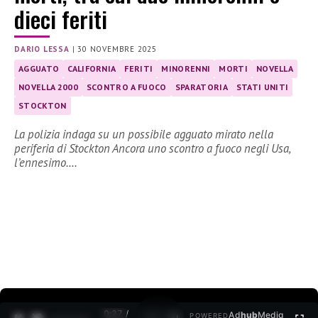
dieci feriti
DARIO LESSA
|
30 NOVEMBRE 2025
AGGUATO
CALIFORNIA
FERITI
MINORENNI
MORTI
NOVELLA
NOVELLA 2000
SCONTRO A FUOCO
SPARATORIA
STATI UNITI
STOCKTON
La polizia indaga su un possibile agguato mirato nella
periferia di Stockton Ancora uno scontro a fuoco negli Usa,
l’ennesimo.…
0:28 /
Ad
hub
Media
POWERED