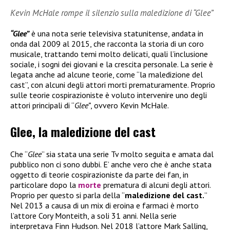
Kevin McHale rompe il silenzio sulla maledizione di “Glee”
“Glee”
è una nota serie televisiva statunitense, andata in
onda dal 2009 al 2015, che racconta la storia di un coro
musicale, trattando temi molto delicati, quali l’inclusione
sociale, i sogni dei giovani e la crescita personale. La serie è
legata anche ad alcune teorie, come “la maledizione del
cast”, con alcuni degli attori morti prematuramente. Proprio
sulle teorie cospirazioniste è voluto intervenire uno degli
attori principali di “
Glee”
, ovvero Kevin McHale.
Glee, la maledizione del cast
Che “
Glee
” sia stata una serie Tv molto seguita e amata dal
pubblico non ci sono dubbi. E’ anche vero che è anche stata
oggetto di teorie cospirazioniste da parte dei fan, in
particolare dopo la
morte
prematura di alcuni degli attori.
Proprio per questo si parla della “
maledizione del cast.
”
Nel 2013 a causa di un mix di eroina e farmaci è morto
l’attore Cory Monteith, a soli 31 anni. Nella serie
interpretava Finn Hudson. Nel 2018 l’attore Mark Salling,