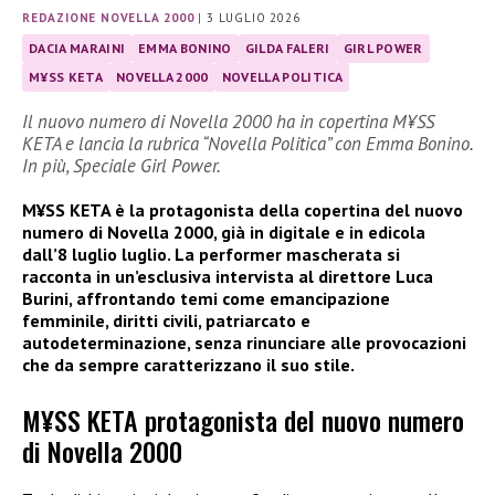
REDAZIONE NOVELLA 2000
|
3 LUGLIO 2026
DACIA MARAINI
EMMA BONINO
GILDA FALERI
GIRL POWER
M¥SS KETA
NOVELLA 2000
NOVELLA POLITICA
Il nuovo numero di Novella 2000 ha in copertina M¥SS
KETA e lancia la rubrica “Novella Politica” con Emma Bonino.
In più, Speciale Girl Power.
M¥SS KETA è la protagonista della copertina del nuovo
numero di Novella 2000, già in digitale e in edicola
dall’8 luglio luglio. La performer mascherata si
racconta in un’esclusiva intervista al direttore Luca
Burini, affrontando temi come emancipazione
femminile, diritti civili, patriarcato e
autodeterminazione, senza rinunciare alle provocazioni
che da sempre caratterizzano il suo stile.
M¥SS KETA protagonista del nuovo numero
di Novella 2000