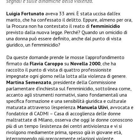
segnali e sulle dinamiche della violenza.
Luigia Fortunato
aveva 33 anni. È stata uccisa dall’ex
marito, che ha confessato il delitto. Eppure, almeno per ora,
la Procura non ha contestato il reato di
femminicidio
previsto dalla nuova legge. Perché? Quando un omicidio di
una donna può essere definito, anche dal punto di vista
giuridico, un femminicidio?
Da queste domande prende le mosse l’approfondimento
firmato da
Flavia Caroppo
su
Novella 2000
, che ha
raccolto il punto di vista di quattro professioniste
impegnate ogni giorno nella lotta alla violenza di genere.
Martina Semenzato
, presidente della Commissione
parlamentare d’inchiesta sul femminicidio, sottolinea come,
accanto agli strumenti normativi, siano fondamentali una
specifica formazione e una sensibilità giuridica e culturale
maturata attraverso l’esperienza.
Manuela Ulivi
, avvocata e
fondatrice di CADMI – Casa di accoglienza delle donne
maltrattate di Milano, osserva che oggi le donne conoscono
più di un tempo l’esistenza dei centri antiviolenza e vi si
rivolgono mediamente prima, spesso già in giovane età,
interrompendo più precocemente relazioni violente.