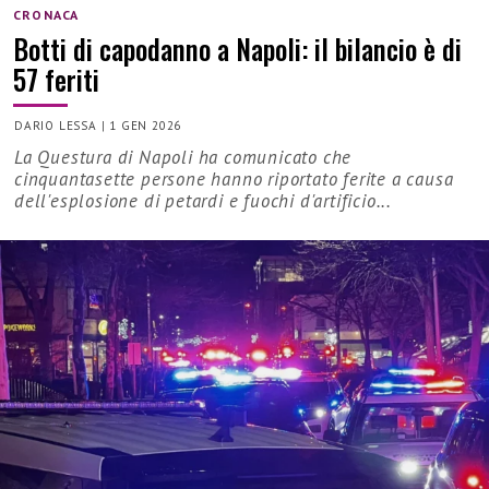
CRONACA
Botti di capodanno a Napoli: il bilancio è di
57 feriti
DARIO LESSA
|
1 GEN 2026
La Questura di Napoli ha comunicato che
cinquantasette persone hanno riportato ferite a causa
dell'esplosione di petardi e fuochi d'artificio...