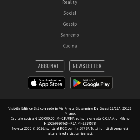
Reality
Social
Gossip
Sanremo
Cucina
ABBONATI
NEWSLETTER
Visibilia Editrice S.r.l.
con sede in Via Privata Giovannino De Grassi 12/12A, 20123
Milano.
Capitale sociale € 100.000,00 I.V. - C.F./P.IVA ed iscrizione alla C.C.I.A.A. di Milano
N.10269990965 - REA MI-2519578.
Novella 2000 © 2026. Iscritta al ROC con il n.37767. Tutti i diritti di proprietà
letteraria ed artistica riservati.