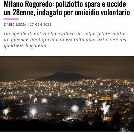
Milano Rogoredo: poliziotto spara e uccide
un 28enne, indagato per omicidio volontario
DARIO LESSA
|
27 GEN 2026
Un agente di polizia ha esploso un colpo fatale contro
un giovane nordafricano di ventotto anni nel cuore del
quartiere Rogoredo...