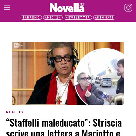
SANREMO
AMICI 24
NEWSLETTER
ABBONATI
REALITY
“Staffelli maleducato”: Striscia
scrive una lettera a Mariotto e