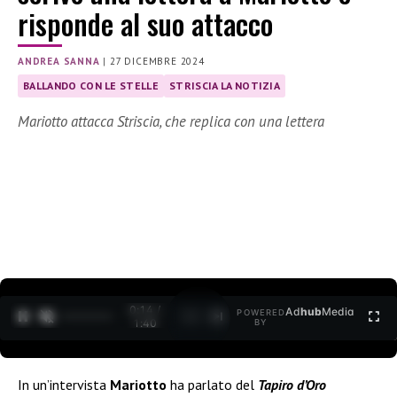
risponde al suo attacco
ANDREA SANNA
|
27 DICEMBRE 2024
BALLANDO CON LE STELLE
STRISCIA LA NOTIZIA
Mariotto attacca Striscia, che replica con una lettera
0:15 /
Ad
hub
Media
POWERED
1
/
2
1:40
BY
In un’intervista
Mariotto
ha parlato del
Tapiro d’Oro