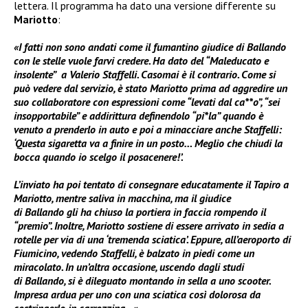
lettera. Il programma ha dato una versione differente su
Mariotto
:
«I fatti non sono andati come il fumantino giudice di
Ballando
con le stelle
vuole farvi credere. Ha dato del “Maleducato e
insolente” a Valerio Staffelli. Casomai è il contrario. Come si
può vedere dal servizio, è stato Mariotto prima ad aggredire un
suo collaboratore con espressioni come “levati dal ca**o”, “sei
insopportabile” e addirittura definendolo “pi*la” quando è
venuto a prenderlo in auto e poi a minacciare anche Staffelli:
‘Questa sigaretta va a finire in un posto… Meglio che chiudi la
bocca quando io scelgo il posacenere!’.
L’inviato ha poi tentato di consegnare educatamente il Tapiro a
Mariotto, mentre saliva in macchina, ma il giudice
di
Ballando
gli ha chiuso la portiera in faccia rompendo il
“premio”. Inoltre, Mariotto sostiene di essere arrivato in sedia a
rotelle per via di una ‘tremenda sciatica’. Eppure, all’aeroporto di
Fiumicino, vedendo Staffelli, è balzato in piedi come un
miracolato. In un’altra occasione, uscendo dagli studi
di
Ballando, si è dileguato montando in sella a uno scooter.
Impresa ardua per uno con una sciatica così dolorosa da