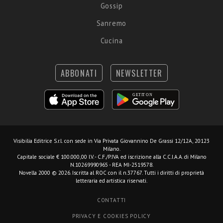
Gossip
Sanremo
Cucina
ABBONATI
NEWSLETTER
Visibilia Editrice S.r.l.
con sede in Via Privata Giovannino De Grassi 12/12A, 20123
Milano.
Capitale sociale € 100.000,00 I.V. - C.F./P.IVA ed iscrizione alla C.C.I.A.A. di Milano
N.10269990965 - REA MI-2519578.
Novella 2000 © 2026. Iscritta al ROC con il n.37767. Tutti i diritti di proprietà
letteraria ed artistica riservati.
CONTATTI
PRIVACY E COOKIES POLICY