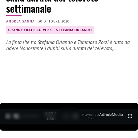
settimanale
ANDREA SANNA
|
30 OTTOBRE 2020
GRANDE FRATELLO VIP 5
STEFANIA ORLANDO
La finta lite tra Stefania Orlando e Tommaso Zorzi è tutta da
ridere Nonostante i dubbi sulla durata del televoto,…
0:27 /
Ad
hub
Media
POWERED
1
/
2
1:40
BY