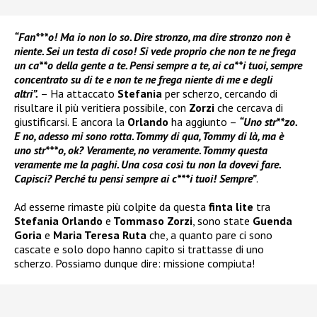
“Fan***o! Ma io non lo so. Dire stronzo, ma dire stronzo non è
niente. Sei un testa di coso! Si vede proprio che non te ne frega
un ca**o della gente a te. Pensi sempre a te, ai ca**i tuoi, sempre
concentrato su di te e non te ne frega niente di me e degli
altri”.
– Ha attaccato
Stefania
per scherzo, cercando di
risultare il più veritiera possibile, con
Zorzi
che cercava di
giustificarsi. E ancora la
Orlando
ha aggiunto –
“Uno str**zo.
E no, adesso mi sono rotta. Tommy di qua, Tommy di là, ma è
uno str***o, ok? Veramente, no veramente. Tommy questa
veramente me la paghi. Una cosa così tu non la dovevi fare.
Capisci? Perché tu pensi sempre ai c***i tuoi! Sempre”
.
Ad esserne rimaste più colpite da questa
finta lite
tra
Stefania Orlando
e
Tommaso Zorzi
, sono state
Guenda
Goria
e
Maria Teresa Ruta
che, a quanto pare ci sono
cascate e solo dopo hanno capito si trattasse di uno
scherzo. Possiamo dunque dire: missione compiuta!