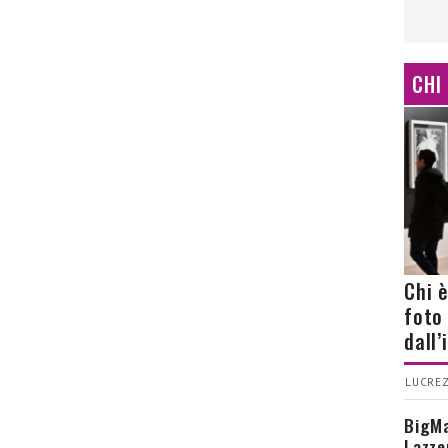
CHI
Chi 
foto
dall
LUCREZ
BigMa
Lazze