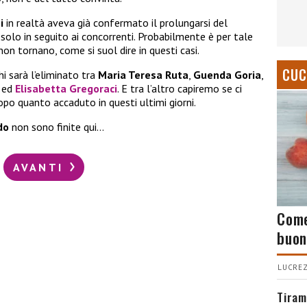
i
in realtà aveva già confermato il prolungarsi del
solo in seguito ai concorrenti. Probabilmente è per tale
non tornano, come si suol dire in questi casi.
CUC
i sarà l’eliminato tra
Maria Teresa Ruta
,
Guenda Goria
,
ed
Elisabetta Gregoraci
. E tra l’altro capiremo se ci
opo quanto accaduto in questi ultimi giorni.
do
non sono finite qui…
AVANTI
Come
buon
LUCREZ
Tiram