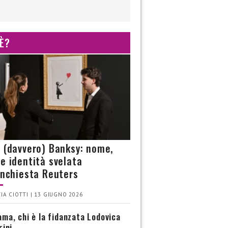
 È?
è (davvero) Banksy: nome,
 e identità svelata
’inchiesta Reuters
IA CIOTTI | 13 GIUGNO 2026
ma, chi è la fidanzata Lodovica
rini