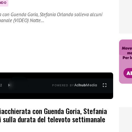
NDO
a con Guenda Goria, Stefania Orlando solleva alcuni
imanale (VIDEO) Notte…
Ad
hub
Media
/
2
POWERED BY
hiacchierata con Guenda Goria, Stefania
i sulla durata del televoto settimanale