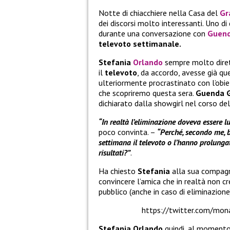
Notte di chiacchiere nella Casa del
Gr
dei discorsi molto interessanti. Uno d
durante una conversazione con
Guend
televoto settimanale.
Stefania
Orlando
sempre molto dirett
il
televoto
, da accordo, avesse già qu
ulteriormente procrastinato con l’obiet
che scopriremo questa sera.
Guenda G
dichiarato dalla showgirl nel corso de
“In realtà l’eliminazione doveva essere l
poco convinta. –
“Perché, secondo me, b
settimana il televoto o l’hanno prolunga
risultati?”
.
Ha chiesto
Stefania
alla sua compagn
convincere l’amica che in realtà non cre
pubblico (anche in caso di eliminazione
https://twitter.com/mo
Stefania Orlando
quindi, al momento,