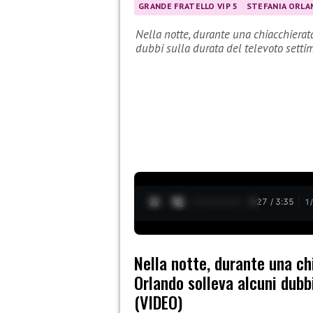
GRANDE FRATELLO VIP 5
STEFANIA ORLA
Nella notte, durante una chiacchierat
dubbi sulla durata del televoto sett
0:28 / 3:35
1
Nella notte, durante una c
Orlando solleva alcuni dubb
(VIDEO)