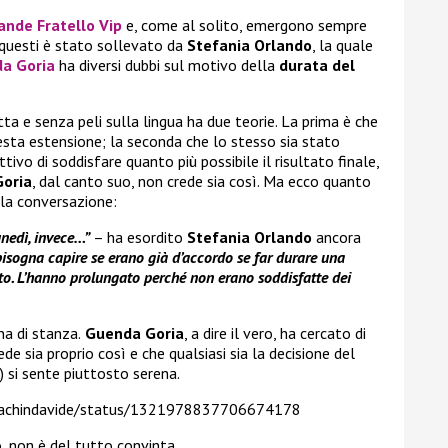
ande Fratello Vip
e, come al solito, emergono sempre
i questi è stato sollevato da
Stefania Orlando
, la quale
a Goria
ha diversi dubbi sul motivo della
durata del
a e senza peli sulla lingua ha due teorie. La prima è che
esta estensione; la seconda che lo stesso sia stato
tivo di soddisfare quanto più possibile il risultato finale,
oria
, dal canto suo, non crede sia così. Ma ecco quanto
lla conversazione:
unedì, invece…”
– ha esordito
Stefania Orlando
ancora
isogna capire se erano già d’accordo se far durare una
to. L’hanno prolungato perché non erano soddisfatte dei
a di stanza.
Guenda Goria
, a dire il vero, ha cercato di
de sia proprio così e che qualsiasi sia la decisione del
) si sente piuttosto serena.
nachindavide/status/1321978837706674178
 non è del tutto convinta.