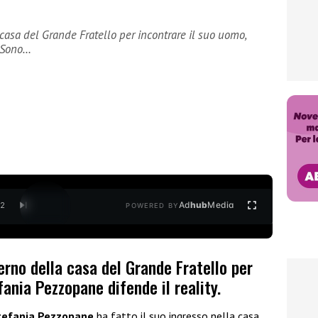
 casa del Grande Fratello per incontrare il suo uomo,
. Sono…
Ad
hub
Media
/
2
POWERED BY
erno della casa del Grande Fratello per
fania Pezzopane difende il reality.
efania Pezzopane
ha fatto il suo ingresso nella casa