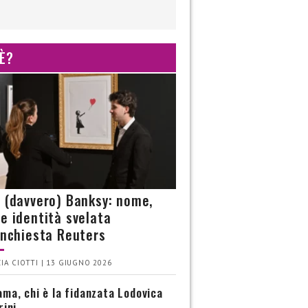
 È?
è (davvero) Banksy: nome,
 e identità svelata
’inchiesta Reuters
IA CIOTTI | 13 GIUGNO 2026
ma, chi è la fidanzata Lodovica
rini