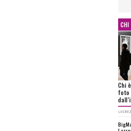
CHI
Chi 
foto
dall
LUCREZ
BigMa
Lazze