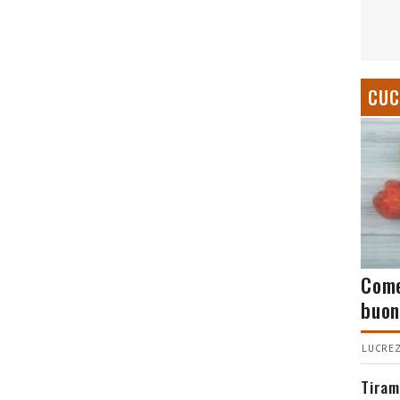
CUC
Come
buon
LUCREZ
Tiram