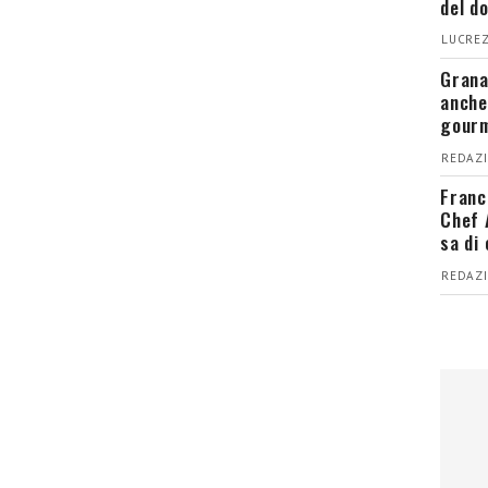
del d
LUCREZ
Grana
anche
gour
REDAZI
Franc
Chef 
sa di
REDAZI