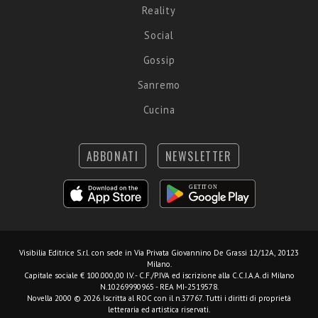
Reality
Social
Gossip
Sanremo
Cucina
ABBONATI
NEWSLETTER
Visibilia Editrice S.r.l.
con sede in Via Privata Giovannino De Grassi 12/12A, 20123
Milano.
Capitale sociale € 100.000,00 I.V. - C.F./P.IVA ed iscrizione alla C.C.I.A.A. di Milano
N.10269990965 - REA MI-2519578.
Novella 2000 © 2026. Iscritta al ROC con il n.37767. Tutti i diritti di proprietà
letteraria ed artistica riservati.