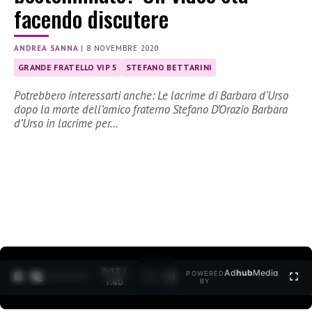
facendo discutere
ANDREA SANNA
|
8 NOVEMBRE 2020
GRANDE FRATELLO VIP 5
STEFANO BETTARINI
Potrebbero interessarti anche: Le lacrime di Barbara d’Urso
dopo la morte dell’amico fraterno Stefano D’Orazio Barbara
d’Urso in lacrime per…
0:13 /
Ad
hub
Media
POWERED
1
/
2
1:40
BY