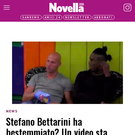
SANREMO
AMICI 24
NEWSLETTER
ABBONATI
NEWS
Stefano Bettarini ha
bestemmiato? Un video sta