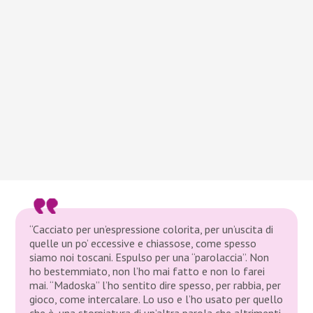
“Cacciato per un’espressione colorita, per un’uscita di
quelle un po’ eccessive e chiassose, come spesso
siamo noi toscani. Espulso per una “parolaccia”. Non
ho bestemmiato, non l’ho mai fatto e non lo farei
mai. “Madoska” l’ho sentito dire spesso, per rabbia, per
gioco, come intercalare. Lo uso e l’ho usato per quello
che è, una storpiatura di un’altra parola che altrimenti