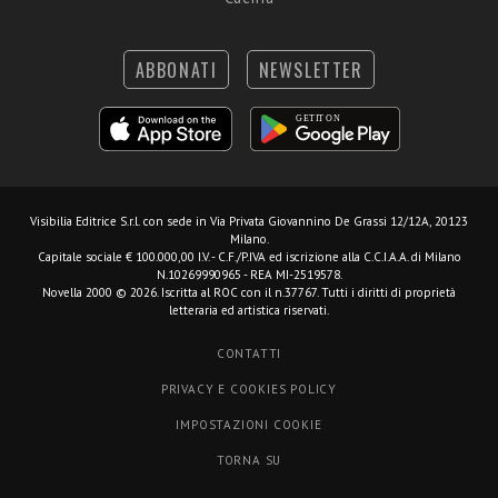
ABBONATI
NEWSLETTER
Visibilia Editrice S.r.l.
con sede in Via Privata Giovannino De Grassi 12/12A, 20123
Milano.
Capitale sociale € 100.000,00 I.V. - C.F./P.IVA ed iscrizione alla C.C.I.A.A. di Milano
N.10269990965 - REA MI-2519578.
Novella 2000 © 2026. Iscritta al ROC con il n.37767. Tutti i diritti di proprietà
letteraria ed artistica riservati.
CONTATTI
PRIVACY E COOKIES POLICY
IMPOSTAZIONI COOKIE
TORNA SU