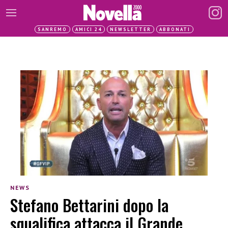
SANREMO
AMICI 24
NEWSLETTER
ABBONATI
NEWS
Stefano Bettarini dopo la
squalifica attacca il Grande