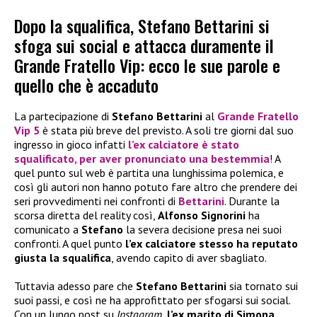
Dopo la squalifica, Stefano Bettarini si
sfoga sui social e attacca duramente il
Grande Fratello Vip: ecco le sue parole e
quello che è accaduto
La partecipazione di
Stefano Bettarini
al
Grande Fratello
Vip 5
è stata più breve del previsto. A soli tre giorni dal suo
ingresso in gioco infatti
l’ex calciatore è stato
squalificato, per aver pronunciato una bestemmia
! A
quel punto sul web è partita una lunghissima polemica, e
così gli autori non hanno potuto fare altro che prendere dei
seri provvedimenti nei confronti di
Bettarini
. Durante la
scorsa diretta del reality così,
Alfonso Signorini
ha
comunicato a
Stefano
la severa decisione presa nei suoi
confronti. A quel punto
l’ex calciatore stesso ha reputato
giusta la squalifica
, avendo capito di aver sbagliato.
Tuttavia adesso pare che
Stefano Bettarini
sia tornato sui
suoi passi, e così ne ha approfittato per sfogarsi sui social.
Con un lungo post su
Instagram
,
l’ex marito di Simona