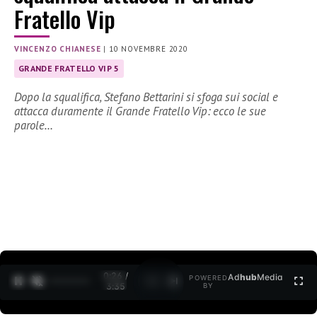
Fratello Vip
VINCENZO CHIANESE
|
10 NOVEMBRE 2020
GRANDE FRATELLO VIP 5
Dopo la squalifica, Stefano Bettarini si sfoga sui social e
attacca duramente il Grande Fratello Vip: ecco le sue
parole…
0:26 /
Ad
hub
Media
POWERED
1
/
2
3:35
BY