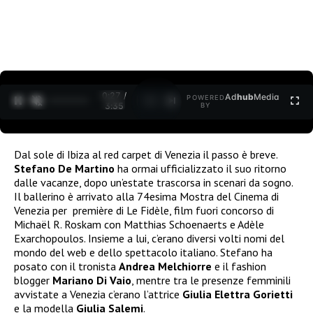
0:27 /
Ad
hub
Media
POWERED
1
/
2
3:35
BY
Dal sole di Ibiza al red carpet di Venezia il passo è breve.
Stefano De Martino
ha ormai ufficializzato il suo ritorno
dalle vacanze, dopo un’estate trascorsa in scenari da sogno.
Il ballerino è arrivato alla 74esima Mostra del Cinema di
Venezia per première di Le Fidèle, film fuori concorso di
Michaël R. Roskam con Matthias Schoenaerts e Adèle
Exarchopoulos. Insieme a lui, c’erano diversi volti nomi del
mondo del web e dello spettacolo italiano. Stefano ha
posato con il tronista
Andrea Melchiorre
e il fashion
blogger
Mariano Di Vaio
, mentre tra le presenze femminili
avvistate a Venezia c’erano l’attrice
Giulia Elettra Gorietti
e la modella
Giulia Salemi
.