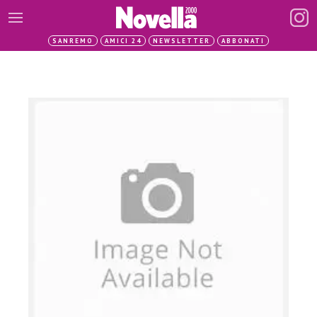
SANREMO
AMICI 24
NEWSLETTER
ABBONATI