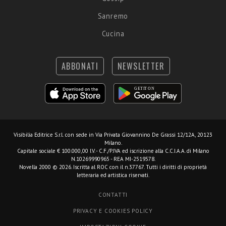
Sanremo
Cucina
ABBONATI
NEWSLETTER
Visibilia Editrice S.r.l.
con sede in Via Privata Giovannino De Grassi 12/12A, 20123
Milano.
Capitale sociale € 100.000,00 I.V. - C.F./P.IVA ed iscrizione alla C.C.I.A.A. di Milano
N.10269990965 - REA MI-2519578.
Novella 2000 © 2026. Iscritta al ROC con il n.37767. Tutti i diritti di proprietà
letteraria ed artistica riservati.
CONTATTI
PRIVACY E COOKIES POLICY