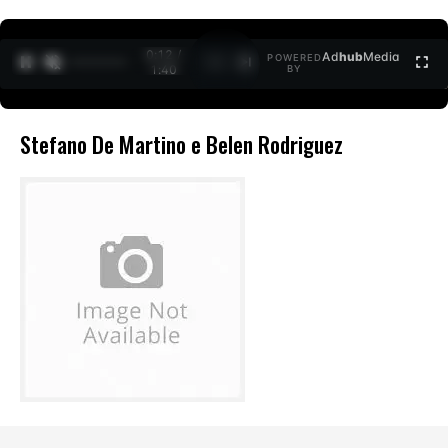
0:12 /
Ad
hub
Media
POWERED
1
/
2
1:40
BY
Stefano De Martino e Belen Rodriguez