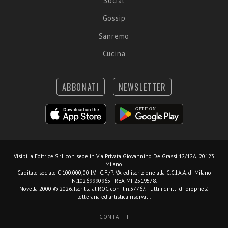
Social
Gossip
Sanremo
Cucina
ABBONATI
NEWSLETTER
Visibilia Editrice S.r.l.
con sede in Via Privata Giovannino De Grassi 12/12A, 20123
Milano.
Capitale sociale € 100.000,00 I.V. - C.F./P.IVA ed iscrizione alla C.C.I.A.A. di Milano
N.10269990965 - REA MI-2519578.
Novella 2000 © 2026. Iscritta al ROC con il n.37767. Tutti i diritti di proprietà
letteraria ed artistica riservati.
CONTATTI