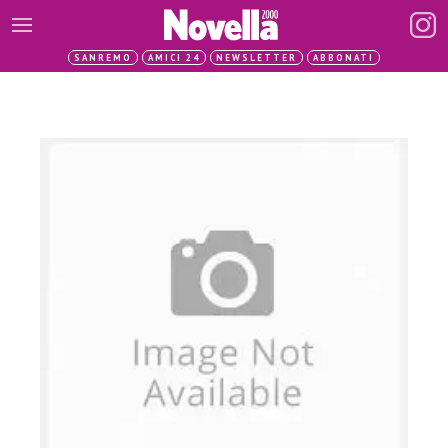
SANREMO
AMICI 24
NEWSLETTER
ABBONATI