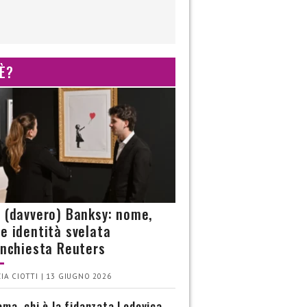
 È?
è (davvero) Banksy: nome,
 e identità svelata
’inchiesta Reuters
IA CIOTTI | 13 GIUGNO 2026
ma, chi è la fidanzata Lodovica