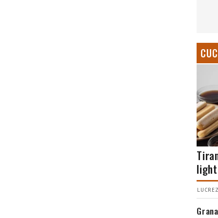
CUC
Tira
light
LUCREZ
Grana