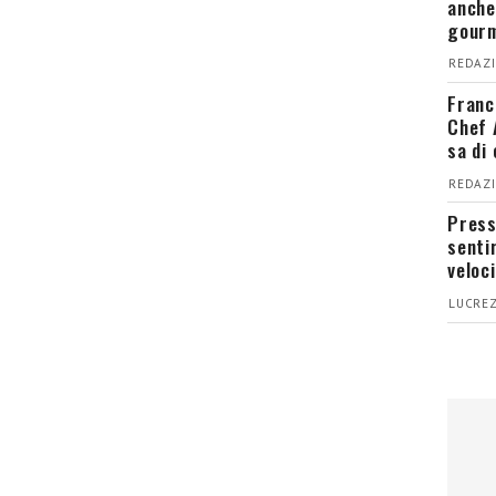
anche
gour
REDAZI
Franc
Chef 
sa di
REDAZI
Press
senti
veloci
LUCREZ