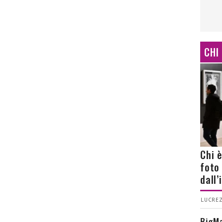
CHI
Chi 
foto
dall
LUCREZ
BigMa