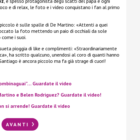
ez
, è spesso protagonista degli scatti del papà e ogni
co e di relax, le foto e i video conquistano i fan al primo
 piccolo è sulle spalle di De Martino: «Attenti a quei
ritoccato la foto mettendo un paio di occhiali da sole
o come i suoi.
sueta pioggia di like e complimenti: «Straordinariamente
a», ha scritto qualcuno, unendosi al coro di quanti hanno
Santiago è ancora piccolo ma fa già strage di cuori!
combinaguai”… Guardate il video
Martino e Belen Rodriguez? Guardate il video!
n si arrende! Guardate il video
AVANTI