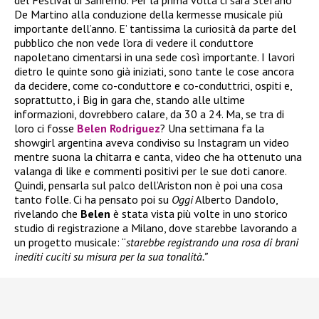
De Martino alla conduzione della kermesse musicale più
importante dell’anno. E’ tantissima la curiosità da parte del
pubblico che non vede l’ora di vedere il conduttore
napoletano cimentarsi in una sede così importante. I lavori
dietro le quinte sono già iniziati, sono tante le cose ancora
da decidere, come co-conduttore e co-conduttrici, ospiti e,
soprattutto, i Big in gara che, stando alle ultime
informazioni, dovrebbero calare, da 30 a 24. Ma, se tra di
loro ci fosse
Belen Rodriguez
? Una settimana fa la
showgirl argentina aveva condiviso su Instagram un video
mentre suona la chitarra e canta, video che ha ottenuto una
valanga di like e commenti positivi per le sue doti canore.
Quindi, pensarla sul palco dell’Ariston non è poi una cosa
tanto folle. Ci ha pensato poi su
Oggi
Alberto Dandolo,
rivelando che
Belen
è stata vista più volte in uno storico
studio di registrazione a Milano, dove starebbe lavorando a
un progetto musicale: “
starebbe registrando una rosa di brani
inediti cuciti su misura per la sua tonalità.”