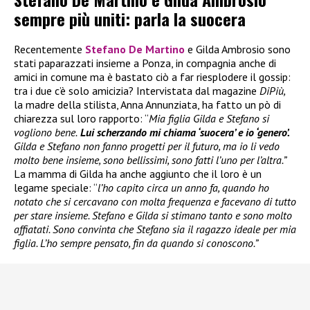
sempre più uniti: parla la suocera
Recentemente
Stefano De Martino
e Gilda Ambrosio sono
stati paparazzati insieme a Ponza, in compagnia anche di
amici in comune ma è bastato ciò a far riesplodere il gossip:
tra i due c’è solo amicizia? Intervistata dal magazine
DiPiù,
la madre della stilista, Anna Annunziata, ha fatto un pò di
chiarezza sul loro rapporto: “
Mia figlia Gilda e Stefano si
vogliono bene.
Lui scherzando mi chiama ‘suocera’ e io ‘genero’.
Gilda e Stefano non fanno progetti per il futuro, ma io li vedo
molto bene insieme, sono bellissimi, sono fatti l’uno per l’altra.”
La mamma di Gilda ha anche aggiunto che il loro è un
legame speciale: “
l’ho capito circa un anno fa, quando ho
notato che si cercavano con molta frequenza e facevano di tutto
per stare insieme. Stefano e Gilda si stimano tanto e sono molto
affiatati. Sono convinta che Stefano sia il ragazzo ideale per mia
figlia. L’ho sempre pensato, fin da quando si conoscono.”