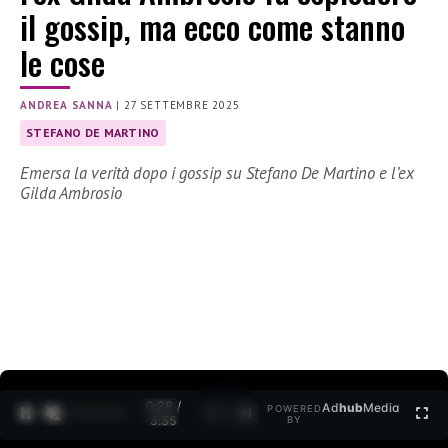
il gossip, ma ecco come stanno
le cose
ANDREA SANNA
|
27 SETTEMBRE 2025
STEFANO DE MARTINO
Emersa la verità dopo i gossip su Stefano De Martino e l’ex
Gilda Ambrosio
0:30 /
Ad
hub
Media
POWERED
1
/
2
3:35
BY