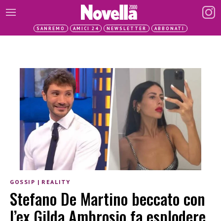
SANREMO
AMICI 24
NEWSLETTER
ABBONATI
GOSSIP
|
REALITY
Stefano De Martino beccato con
l’ex Gilda Ambrosio fa esplodere