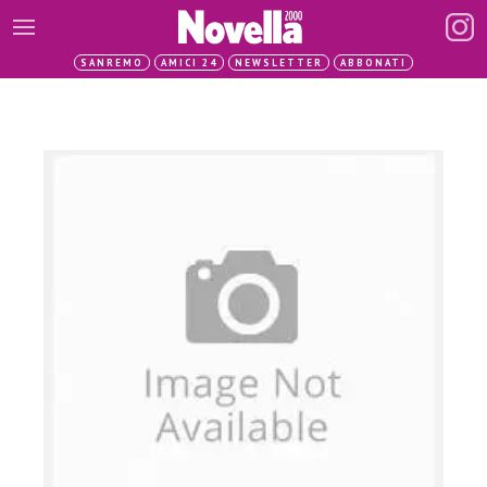
SANREMO
AMICI 24
NEWSLETTER
ABBONATI