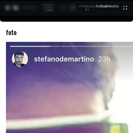
0:12 /
Ad
hub
Media
POWERED
1
/
2
1:40
BY
foto