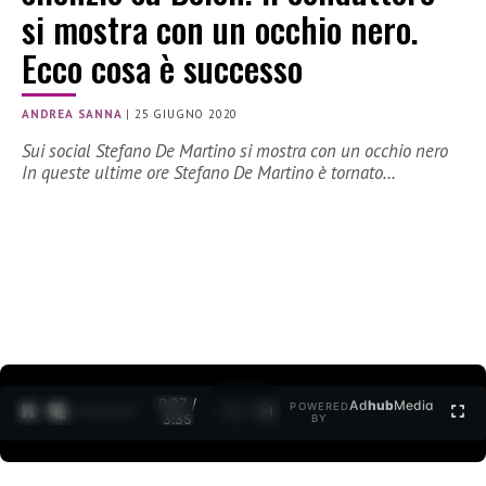
si mostra con un occhio nero.
Ecco cosa è successo
ANDREA SANNA
|
25 GIUGNO 2020
Sui social Stefano De Martino si mostra con un occhio nero
In queste ultime ore Stefano De Martino è tornato…
0:28 /
Ad
hub
Media
POWERED
1
/
2
3:35
BY