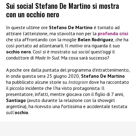
Sui social Stefano De Martino si mostra
con un occhio nero
In queste ultime ore
Stefano De Martino
è tornato ad
attirare l’attenzione, ma stavolta non per la
profonda crisi
che sta affrontando con la moglie
Belen Rodriguez
, che ha
così portato ad allontanarli. Il
motivo
ora riguarda il suo
occhio nero
. Così si è mostrato sui
social
quest’oggi il
conduttore di
Made In Sud.
Ma cosa sarà
successo?
A poche ore dalla puntata del programma d’intrattenimento,
in onda questa sera 25 giugno 2020,
Stefano De Martino
ha pubblicato alcune storie su
Instagram
dove ha raccontato
il piccolo incidente che l’ha visto protagonista. Il
presentatore, infatti, mentre giocava con il figlio di 7 anni,
Santiago
(avuto durante la relazione con la showgirl
argentina), ha ricevuto una fortissima e accidentale testata
sull’
occhio
.