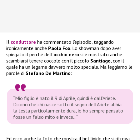
Il
conduttore
ha commentato l’episodio, taggando
ironicamente anche
Paolo Fox
. Lo showman dopo aver
spiegato il perché dell’
occhio nero
si è mostrato anche
scambiarsi tenere coccole con il piccolo
Santiago
, con il
quale ha un legame davvero molto speciale. Ma leggiamo le
parole di
Stefano De Martino
:
“
Mio figlio è nato il 9 di Aprile, quindi è dall’Ariete.
Dicono che chi nasce sotto il segno dell’Ariete abbia
la testa particolarmente dura, io ho sempre pensato
fosse un falso mito e invece…
“
Ed ecco anche la foto che mostra il bel livido che si ritrova