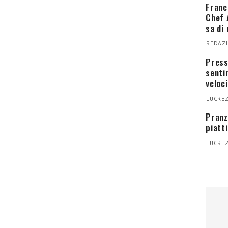
Franc
Chef 
sa di
REDAZI
Press
senti
veloci
LUCREZ
Pranz
piatt
LUCREZ