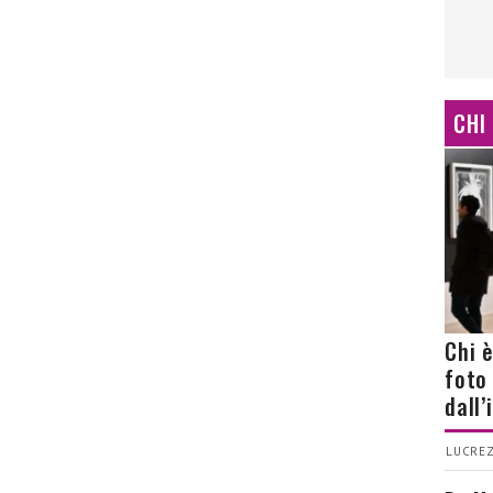
CHI
Chi 
foto
dall
LUCREZ