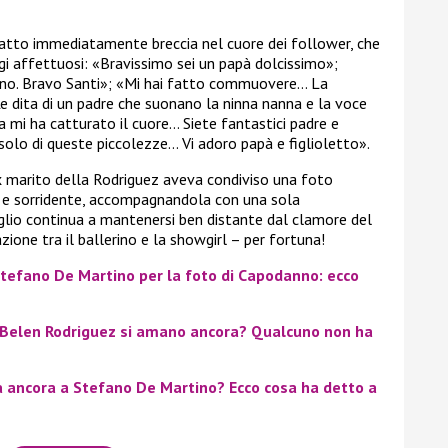
 fatto immediatamente breccia nel cuore dei follower, che
affettuosi: «Bravissimo sei un papà dolcissimo»;
fano. Bravo Santi»; «Mi hai fatto commuovere… La
e dita di un padre che suonano la ninna nanna e la voce
 mi ha catturato il cuore… Siete fantastici padre e
solo di queste piccolezze… Vi adoro papà e figlioletto».
’ex marito della Rodriguez aveva condiviso una foto
o e sorridente, accompagnandola con una sola
figlio continua a mantenersi ben distante dal clamore del
azione tra il ballerino e la showgirl – per fortuna!
 Stefano De Martino per la foto di Capodanno: ecco
 Belen Rodriguez si amano ancora? Qualcuno non ha
a ancora a Stefano De Martino? Ecco cosa ha detto a