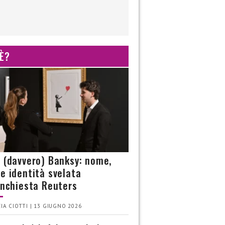
 È?
è (davvero) Banksy: nome,
 e identità svelata
’inchiesta Reuters
IA CIOTTI | 13 GIUGNO 2026