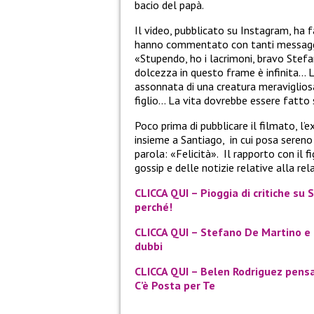
bacio del papà.
Il video, pubblicato su Instagram, ha
hanno commentato con tanti messaggi 
«Stupendo, ho i lacrimoni, bravo Ste
dolcezza in questo frame è infinita… L
assonnata di una creatura meravigliosa
figlio… La vita dovrebbe essere fatto 
Poco prima di pubblicare il filmato, l
insieme a Santiago, in cui posa seren
parola: «Felicità». Il rapporto con il 
gossip e delle notizie relative alla rel
CLICCA QUI – Pioggia di critiche su
perché!
CLICCA QUI – Stefano De Martino e
dubbi
CLICCA QUI – Belen Rodriguez pens
C’è Posta per Te