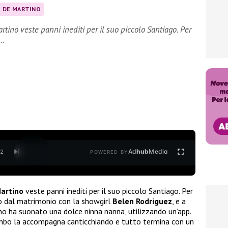
 DE MARTINO
rtino veste panni inediti per il suo piccolo Santiago. Per
o…
Ad
hub
Media
/
2
POWERED BY
artino
veste panni inediti per il suo piccolo Santiago. Per
to dal matrimonio con la showgirl
Belen Rodriguez
, e a
no ha suonato una dolce ninna nanna, utilizzando un’app.
imbo la accompagna canticchiando e tutto termina con un