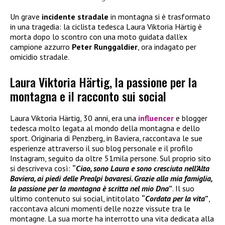
Un grave
incidente stradale
in montagna si è trasformato
in una tragedia: la ciclista tedesca Laura Viktoria Härtig è
morta dopo lo scontro con una moto guidata dall’ex
campione azzurro
Peter Runggaldier
, ora indagato per
omicidio stradale.
Laura Viktoria Härtig, la passione per la
montagna e il racconto sui social
Laura Viktoria Härtig, 30 anni, era una
influencer
e blogger
tedesca molto legata al mondo della montagna e dello
sport. Originaria di Penzberg, in Baviera, raccontava le sue
esperienze attraverso il suo blog personale e il profilo
Instagram, seguito da oltre 51mila persone. Sul proprio sito
si descriveva così:
“
Ciao, sono Laura e sono cresciuta nell’Alta
Baviera, ai piedi delle Prealpi bavaresi. Grazie alla mia famiglia,
la passione per la montagna è scritta nel mio Dna
”
. Il suo
ultimo contenuto sui social, intitolato
“
Cordata per la vita
”
,
raccontava alcuni momenti delle nozze vissute tra le
montagne. La sua morte ha interrotto una vita dedicata alla