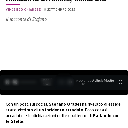
VINCENZO CHIANESE
|
8 SETTEMBRE 2025
Il racconto di Stefano
0:29 /
Ad
hub
Media
POWERED
1
/
2
1:40
BY
Con un post sui social,
Stefano Oradei
ha rivelato di essere
stato
vittima di un incidente stradale
. Ecco cosa è
accaduto e le dichiarazioni dell’ex ballerino di
Ballando con
le Stelle
.