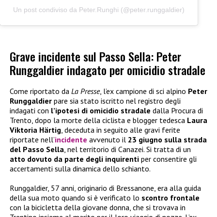
Un post condiviso da Peter.Runghi (@peter.runggaldier)
Grave incidente sul Passo Sella: Peter
Runggaldier indagato per omicidio stradale
Come riportato da
La Presse
, l’ex campione di sci alpino
Peter
Runggaldier
pare sia stato iscritto nel registro degli
indagati con
l’ipotesi di omicidio stradale
dalla Procura di
Trento, dopo la morte della ciclista e blogger tedesca
Laura
Viktoria Härtig
, deceduta in seguito alle gravi ferite
riportate nell’
incidente
avvenuto il
23 giugno sulla strada
del Passo Sella
, nel territorio di Canazei. Si tratta di un
atto dovuto da parte degli inquirenti
per consentire gli
accertamenti sulla dinamica dello schianto.
Runggaldier, 57 anni, originario di Bressanone, era alla guida
della sua moto quando si è verificato lo
scontro frontale
con la bicicletta della giovane donna, che si trovava in
Trentino insieme al marito per il loro viaggio di nozze. L’ex