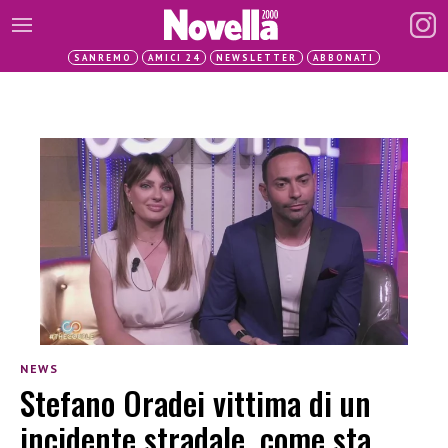
SANREMO
AMICI 24
NEWSLETTER
ABBONATI
NEWS
Stefano Oradei vittima di un
incidente stradale, come sta