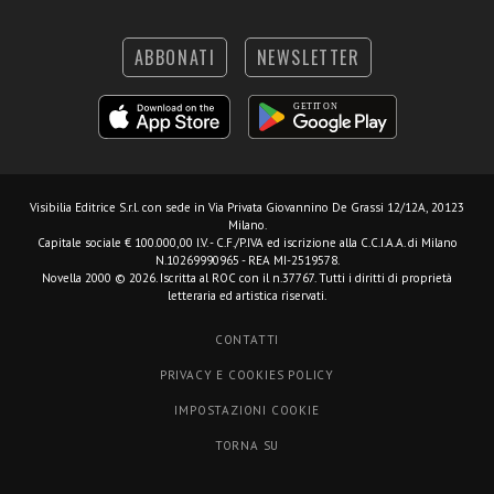
ABBONATI
NEWSLETTER
Visibilia Editrice S.r.l.
con sede in Via Privata Giovannino De Grassi 12/12A, 20123
Milano.
Capitale sociale € 100.000,00 I.V. - C.F./P.IVA ed iscrizione alla C.C.I.A.A. di Milano
N.10269990965 - REA MI-2519578.
Novella 2000 © 2026. Iscritta al ROC con il n.37767. Tutti i diritti di proprietà
letteraria ed artistica riservati.
CONTATTI
PRIVACY E COOKIES POLICY
IMPOSTAZIONI COOKIE
TORNA SU