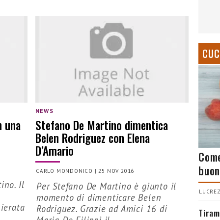
CUC
NEWS
n una
Stefano De Martino dimentica
Belen Rodriguez con Elena
D’Amario
Come
buon
CARLO MONDONICO
|
25 NOV 2016
ino. Il
Per Stefano De Martino è giunto il
LUCREZ
momento di dimenticare Belen
hierata
Rodriguez. Grazie ad Amici 16 di
Tiram
Maria De Filippi il…