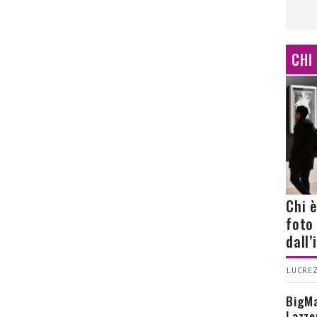
CHI
Chi 
foto
dall
LUCREZ
BigMa
Lazze