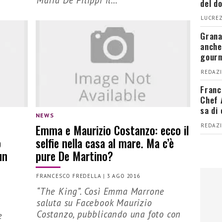
del d
LUCREZ
Grana
anche
gour
REDAZI
Franc
Chef 
sa di
NEWS
Emma e Maurizio Costanzo: ecco il
REDAZI
o
selfie nella casa al mare. Ma c’è
un
pure De Martino?
FRANCESCO FREDELLA
|
3 AGO 2016
“The King”. Così Emma Marrone
saluta su Facebook Maurizio
Costanzo, pubblicando una foto con
e