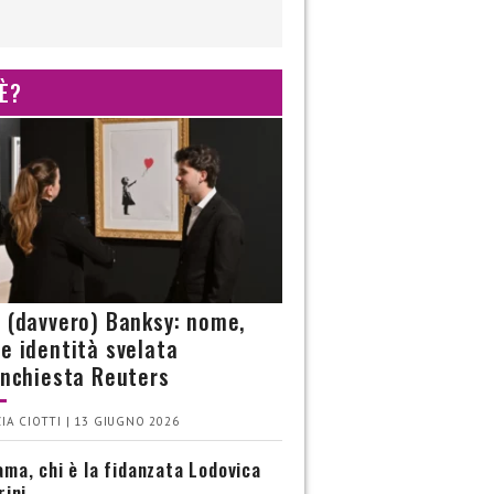
 È?
è (davvero) Banksy: nome,
 e identità svelata
’inchiesta Reuters
IA CIOTTI | 13 GIUGNO 2026
ma, chi è la fidanzata Lodovica
rini