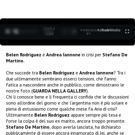
0:27 /
Ad
hub
Media
POWERED
1
/
2
3:35
BY
Belen Rodriguez
e
Andrea Iannone
in
crisi per
Stefano De
Martino.
Che succede tra
Belen Rodriguez
e
Andrea Iannone
? Tra i
due ultimamente sembrano esserci tensioni, che fanno
fatica a nascondere anche in pubblico, come dimostrano le
nostre foto (
GUARDA NELLA GALLERY
).
Chi li conosce bene e li frequenta ci confida che le discussioni
sono all’ordine del giorno e che l’argentina non è più solare e
piena di entusiasmo come qualche mese fa. Aria di crisi?
Ultimamente
Belen Rodriguez
appare sempre più tesa e
forse la colpa è del suo ex marito, ancora troppo presente.
Stefano De Martino
, dopo averla lasciata, ha dichiarato
pubblicamente di essere ancora innamorato di lei, anche se