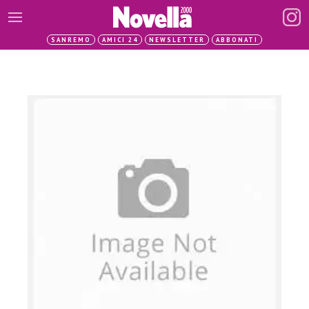
SANREMO
AMICI 24
NEWSLETTER
ABBONATI