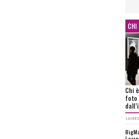
CHI
Chi 
foto
dall
LUCREZ
BigMa
Lazze