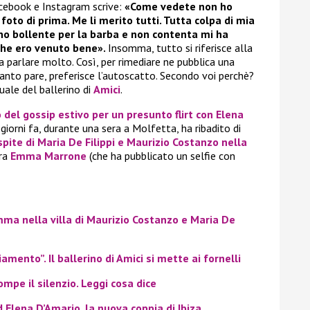
cebook e Instagram scrive:
«Come vedete non ho
to di prima. Me li merito tutti. Tutta colpa di mia
nno bollente per la barba e non contenta mi ha
che ero venuto bene».
Insomma, tutto si riferisce alla
fa parlare molto. Così, per rimediare ne pubblica una
uanto pare, preferisce l’autoscatto. Secondo voi perchè?
uale del ballerino di
Amici
.
o del gossip estivo per un presunto flirt con Elena
 giorni fa, durante una sera a Molfetta, ha ribadito di
spite di Maria De Filippi e Maurizio Costanzo nella
era
Emma Marrone
(che ha pubblicato un selfie con
ma nella villa di Maurizio Costanzo e Maria De
amento”. Il ballerino di Amici si mette ai fornelli
pe il silenzio. Leggi cosa dice
d Elena D’Amario
, la nuova coppia di Ibiza