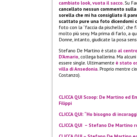
cambiato look, vuota il sacco.
Su Fa
cancellato nessun commento sulla fo
sorella che mi ha consigliato il pa
scattato pure una foto dicendomi 
foto con la “faccia da pischello”, che 
molto più sexy. Ma prima di farlo, a q
Donne, intanto, giudicate la posa sens
Stefano De Martino è stato
al centr
D’Amario
, collega ballerina. Ma alcuni
essere single. Ultimamente
è stato o
villa di Ansedonia
. Proprio mentre c’
Costanzo).
CLICCA QUI Scoop: De Martino ed Em
Filippi
CLICCA QUI: “Ho bisogno di incoraggi
CLICCA QUI – Stefano De Martino rom
CLICCA QUI – Stefano De Martino e