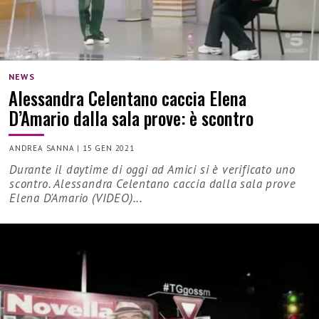
NEWS
Alessandra Celentano caccia Elena
D’Amario dalla sala prove: è scontro
ANDREA SANNA
|
15 GEN 2021
Durante il daytime di oggi ad Amici si è verificato uno
scontro. Alessandra Celentano caccia dalla sala prove
Elena D'Amario (VIDEO)...