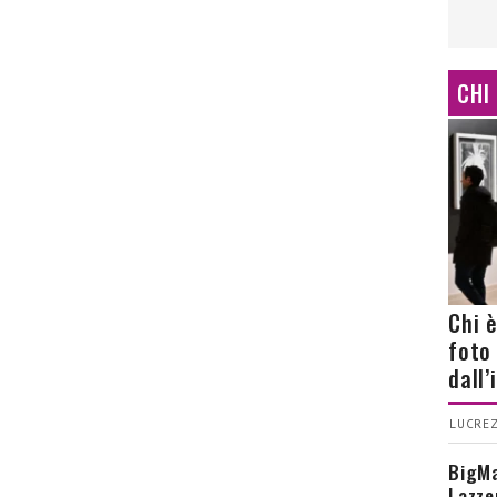
CHI
Chi 
foto
dall
LUCREZ
BigMa
Lazze