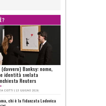
 È?
è (davvero) Banksy: nome,
 e identità svelata
’inchiesta Reuters
IA CIOTTI | 13 GIUGNO 2026
ma, chi è la fidanzata Lodovica
rini