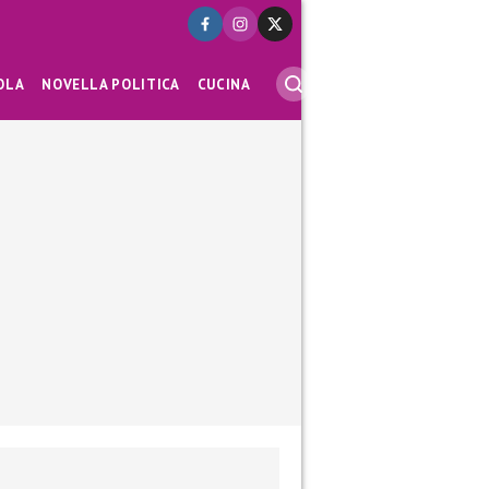
OLA
NOVELLA POLITICA
CUCINA