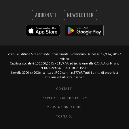
ABBONATI
NEWSLETTER
Visibilia Editrice S.r.l.
con sede in Via Privata Giovannino De Grassi 12/12A, 20123
Milano.
Capitale sociale € 100.000,00 I.V. - C.F./P.IVA ed iscrizione alla C.C.I.A.A. di Milano
N.10269990965 - REA MI-2519578.
Novella 2000 © 2026. Iscritta al ROC con il n.37767. Tutti i diritti di proprietà
letteraria ed artistica riservati.
CONTATTI
PRIVACY E COOKIES POLICY
IMPOSTAZIONI COOKIE
TORNA SU