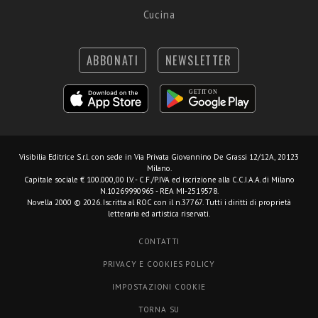
Cucina
ABBONATI
NEWSLETTER
Visibilia Editrice S.r.l.
con sede in Via Privata Giovannino De Grassi 12/12A, 20123
Milano.
Capitale sociale € 100.000,00 I.V. - C.F./P.IVA ed iscrizione alla C.C.I.A.A. di Milano
N.10269990965 - REA MI-2519578.
Novella 2000 © 2026. Iscritta al ROC con il n.37767. Tutti i diritti di proprietà
letteraria ed artistica riservati.
CONTATTI
PRIVACY E COOKIES POLICY
IMPOSTAZIONI COOKIE
TORNA SU