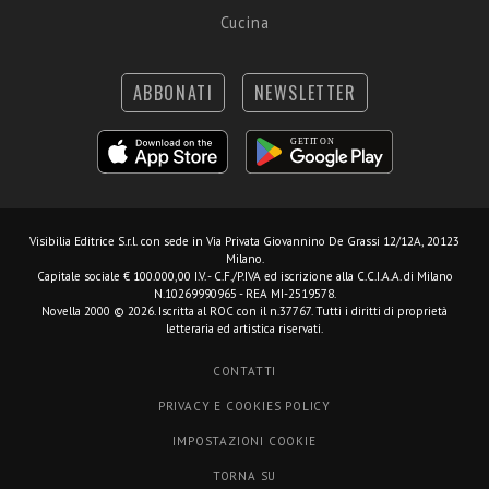
Cucina
ABBONATI
NEWSLETTER
Visibilia Editrice S.r.l.
con sede in Via Privata Giovannino De Grassi 12/12A, 20123
Milano.
Capitale sociale € 100.000,00 I.V. - C.F./P.IVA ed iscrizione alla C.C.I.A.A. di Milano
N.10269990965 - REA MI-2519578.
Novella 2000 © 2026. Iscritta al ROC con il n.37767. Tutti i diritti di proprietà
letteraria ed artistica riservati.
CONTATTI
PRIVACY E COOKIES POLICY
IMPOSTAZIONI COOKIE
TORNA SU