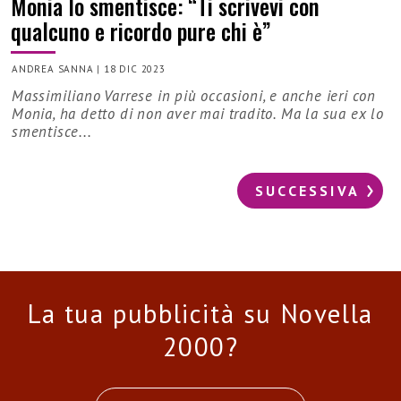
Monia lo smentisce: “Ti scrivevi con
qualcuno e ricordo pure chi è”
ANDREA SANNA
|
18 DIC 2023
Massimiliano Varrese in più occasioni, e anche ieri con
Monia, ha detto di non aver mai tradito. Ma la sua ex lo
smentisce...
SUCCESSIVA
La tua pubblicità su Novella
2000?