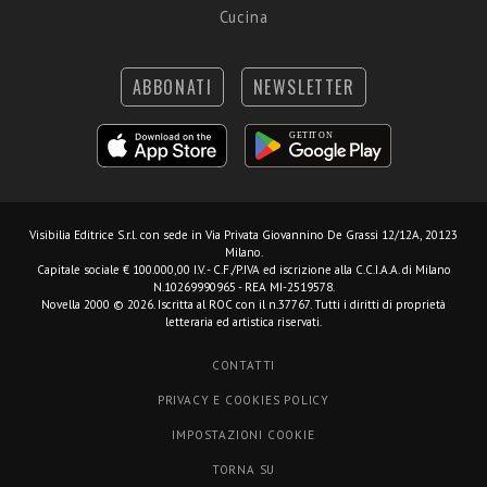
Cucina
ABBONATI
NEWSLETTER
Visibilia Editrice S.r.l.
con sede in Via Privata Giovannino De Grassi 12/12A, 20123
Milano.
Capitale sociale € 100.000,00 I.V. - C.F./P.IVA ed iscrizione alla C.C.I.A.A. di Milano
N.10269990965 - REA MI-2519578.
Novella 2000 © 2026. Iscritta al ROC con il n.37767. Tutti i diritti di proprietà
letteraria ed artistica riservati.
CONTATTI
PRIVACY E COOKIES POLICY
IMPOSTAZIONI COOKIE
TORNA SU