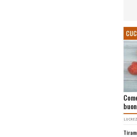
CUC
Come
buon
LUCREZ
Tiram