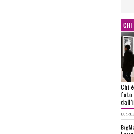
CHI
Chi 
foto
dall
LUCREZ
BigMa
Lazze