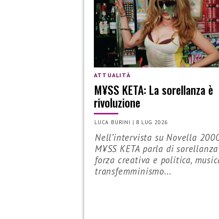
ATTUALITÀ
M¥SS KETA: La sorellanza è
rivoluzione
LUCA BURINI
|
8 LUG 2026
Nell’intervista su Novella 2000
M¥SS KETA parla di sorellanz
forza creativa e politica, music
transfemminismo...