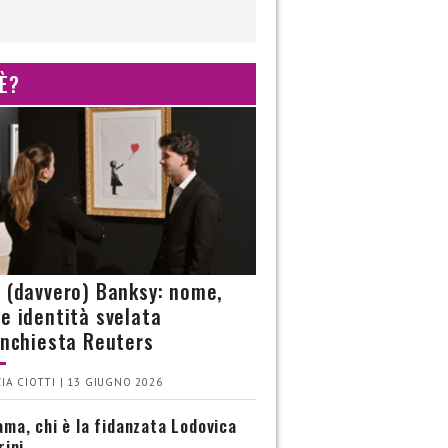
 È?
è (davvero) Banksy: nome,
 e identità svelata
’inchiesta Reuters
IA CIOTTI | 13 GIUGNO 2026
ma, chi è la fidanzata Lodovica
rini