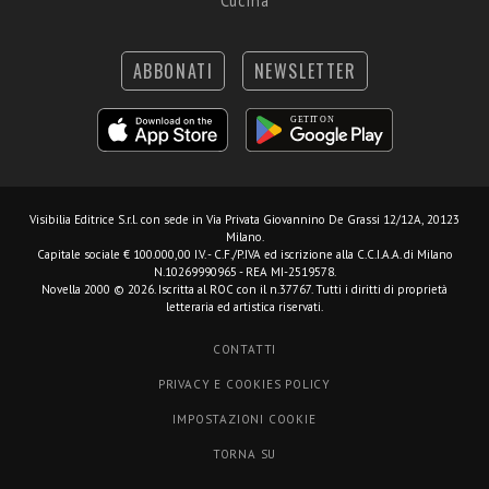
Cucina
ABBONATI
NEWSLETTER
Visibilia Editrice S.r.l.
con sede in Via Privata Giovannino De Grassi 12/12A, 20123
Milano.
Capitale sociale € 100.000,00 I.V. - C.F./P.IVA ed iscrizione alla C.C.I.A.A. di Milano
N.10269990965 - REA MI-2519578.
Novella 2000 © 2026. Iscritta al ROC con il n.37767. Tutti i diritti di proprietà
letteraria ed artistica riservati.
CONTATTI
PRIVACY E COOKIES POLICY
IMPOSTAZIONI COOKIE
TORNA SU