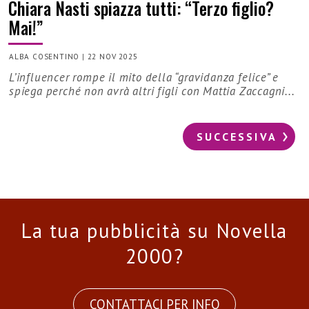
Chiara Nasti spiazza tutti: “Terzo figlio?
Mai!”
ALBA COSENTINO
|
22 NOV 2025
L’influencer rompe il mito della “gravidanza felice” e
spiega perché non avrà altri figli con Mattia Zaccagni...
SUCCESSIVA
La tua pubblicità su Novella
2000?
CONTATTACI PER INFO