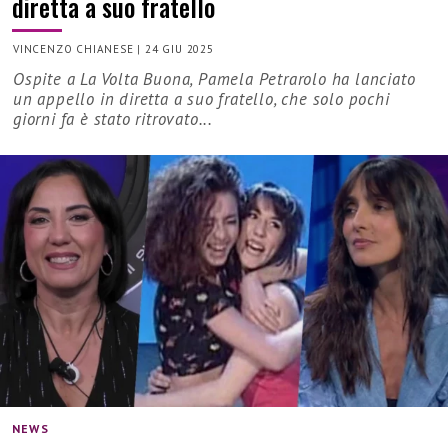
diretta a suo fratello
VINCENZO CHIANESE
|
24 GIU 2025
Ospite a La Volta Buona, Pamela Petrarolo ha lanciato
un appello in diretta a suo fratello, che solo pochi
giorni fa è stato ritrovato...
NEWS