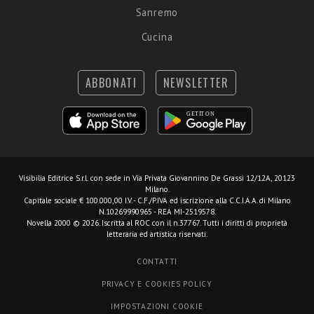
Sanremo
Cucina
ABBONATI
NEWSLETTER
Visibilia Editrice S.r.l.
con sede in Via Privata Giovannino De Grassi 12/12A, 20123
Milano.
Capitale sociale € 100.000,00 I.V. - C.F./P.IVA ed iscrizione alla C.C.I.A.A. di Milano
N.10269990965 - REA MI-2519578.
Novella 2000 © 2026. Iscritta al ROC con il n.37767. Tutti i diritti di proprietà
letteraria ed artistica riservati.
CONTATTI
PRIVACY E COOKIES POLICY
IMPOSTAZIONI COOKIE