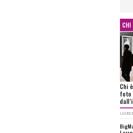
CHI
Chi 
foto
dall
LUCREZ
BigMa
Lazze