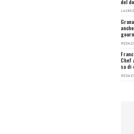
del d
LUCREZ
Grana
anche
gour
REDAZI
Franc
Chef 
sa di
REDAZI