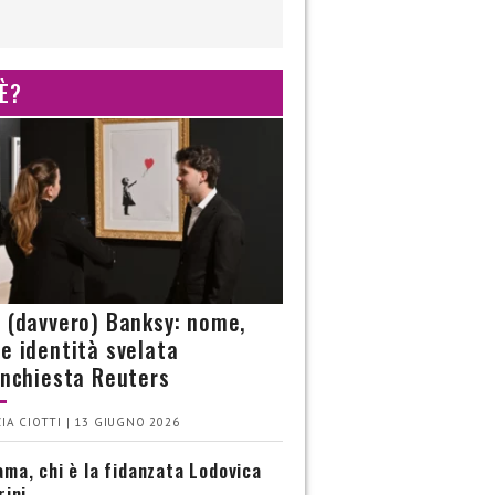
 È?
è (davvero) Banksy: nome,
 e identità svelata
’inchiesta Reuters
IA CIOTTI | 13 GIUGNO 2026
ma, chi è la fidanzata Lodovica
rini