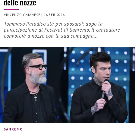
delle nozze
VINCENZO CHIANESE
|
16 FEB 2026
Tommaso Paradiso sta per sposarsi: dopo la
partecipazione al Festival di Sanremo, il cantautore
convolerà a nozze con la sua compagna...
SANREMO