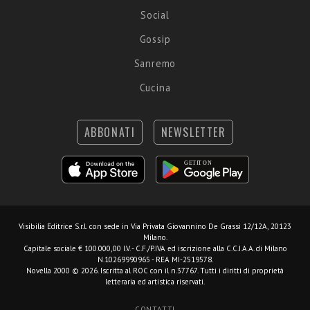
Social
Gossip
Sanremo
Cucina
ABBONATI
NEWSLETTER
Visibilia Editrice S.r.l.
con sede in Via Privata Giovannino De Grassi 12/12A, 20123
Milano.
Capitale sociale € 100.000,00 I.V. - C.F./P.IVA ed iscrizione alla C.C.I.A.A. di Milano
N.10269990965 - REA MI-2519578.
Novella 2000 © 2026. Iscritta al ROC con il n.37767. Tutti i diritti di proprietà
letteraria ed artistica riservati.
CONTATTI