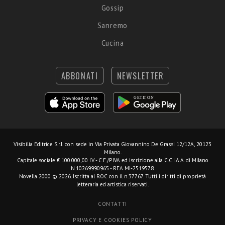
Gossip
Sanremo
Cucina
ABBONATI
NEWSLETTER
Visibilia Editrice S.r.l.
con sede in Via Privata Giovannino De Grassi 12/12A, 20123
Milano.
Capitale sociale € 100.000,00 I.V. - C.F./P.IVA ed iscrizione alla C.C.I.A.A. di Milano
N.10269990965 - REA MI-2519578.
Novella 2000 © 2026. Iscritta al ROC con il n.37767. Tutti i diritti di proprietà
letteraria ed artistica riservati.
CONTATTI
PRIVACY E COOKIES POLICY