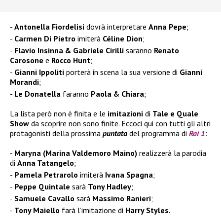
Antonella Fiordelisi
dovrà interpretare
Anna Pepe
;
Carmen Di Pietro
imiterà
Céline Dion
;
Flavio Insinna & Gabriele Cirilli
saranno
Renato
Carosone
e
Rocco Hunt
;
Gianni Ippoliti
porterà in scena la sua versione di
Gianni
Morandi
;
Le Donatella
faranno
Paola & Chiara
;
La lista però non è finita e le
imitazioni
di
Tale e Quale
Show
da scoprire non sono finite. Eccoci qui con tutti gli altri
protagonisti della prossima
puntata
del programma di
Rai 1
:
Maryna (Marina Valdemoro Maino)
realizzerà la parodia
di
Anna Tatangelo
;
Pamela Petrarolo
imiterà
Ivana Spagna
;
Peppe Quintale
sarà
Tony Hadley
;
Samuele Cavallo
sarà
Massimo Ranieri
;
Tony Maiello
farà l’imitazione di
Harry Styles.