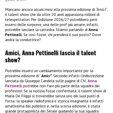
Mancano ancora alcuni mesi alla prossima edizione di
“Amici
“,
il talent show che da oltre 20 anni appassiona milioni di
telespettatori. Per l’edizione 2026/27 potrebbero però
esserci delle sorprese, una delle prof più amate, infatti,
potrebbe lasciare la cattedra. Stiamo parlando di
Anna
Pettinell
i. Se così fosse, chi prenderà il suo posto? Dove
andrà la conduttrice?
Amici, Anna Pettinelli lascia il talent
show?
Potrebbe esserci un cambiamento importante per la
prossima edizione di “
Amici”
. Secondo infatti l’indiscrezione
lanciata da Giuseppe Candela sulle pagine di
Chi
,
Anna
Pettinelli
potrebbe non fare più parte della squadra dei
professori. Se la notizia fosse confermata, il talent show di
Maria De Filippi si troverebbe senza uno dei suoi punti di
forza: la speaker radiofonica e storica insegnante è infatti
amatissima dal pubblico e, nella scorsa edizione, è stata
grande protagonista del Serale guidando la sua squadra