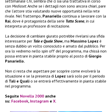
settimanale
Chi
, sembra che ci sia una trattativa in corso
con
Mediaset
. Anche se i dettagli non sono ancora chiari, pare
che l’attore stia valutando nuove opportunità nella rete
rivale. Nel frattempo,
Panariello
continua a lavorare con la
Rai
, dove è protagonista della serie
Tutta Scena
, in cui
interpreta un professore di recitazione.
La decisione di cambiare giurato potrebbe rivelarsi una sfida
interessante per
Tale e Quale Show
,
ma
Massimo Lopez
è
senza dubbio un volto conosciuto e amato dal pubblico. Per
ora lo vedremo nello spin off del programma, ma chissà non
possa entrare in pianta stabile proprio al posto di
Giorgio
Panariello.
Non ci resta che aspettare per scoprire come evolverà la
situazione e se la presenza di
Lopez
sarà solo per il periodo
di
Tali e Quali
o se entrerà effettivamente in pianta stabile
nel programma.
Seguite
Novella 2000
anche
su:
Facebook
,
Instagram
e
X
.