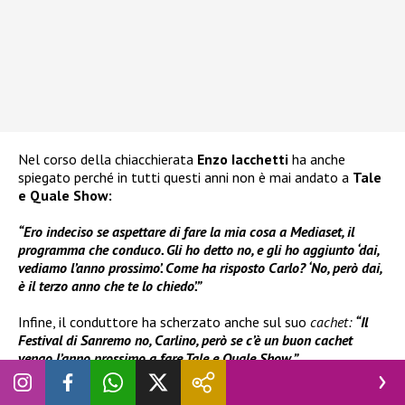
Nel corso della chiacchierata
Enzo Iacchetti
ha anche
spiegato perché in tutti questi anni non è mai andato a
Tale
e Quale Show:
“Ero indeciso se aspettare di fare la mia cosa a Mediaset, il
programma che conduco. Gli ho detto no, e gli ho aggiunto ‘dai,
vediamo l’anno prossimo’. Come ha risposto Carlo? ‘No, però dai,
è il terzo anno che te lo chiedo’.”
Infine, il conduttore ha scherzato anche sul suo
cachet:
“Il
Festival di Sanremo no, Carlino, però se c’è un buon cachet
vengo l’anno prossimo a fare Tale e Quale Show.”
Dopo il successo dell’ultima edizione, l’arrivo di un