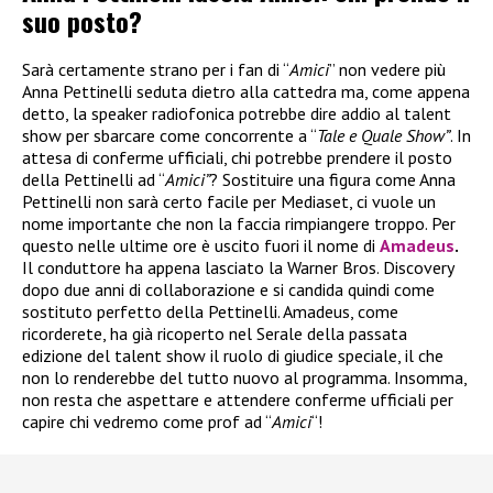
suo posto?
Sarà certamente strano per i fan di “
Amici
” non vedere più
Anna Pettinelli seduta dietro alla cattedra ma, come appena
detto, la speaker radiofonica potrebbe dire addio al talent
show per sbarcare come concorrente a “
Tale e Quale Show”
. In
attesa di conferme ufficiali, chi potrebbe prendere il posto
della Pettinelli ad “
Amici”
? Sostituire una figura come Anna
Pettinelli non sarà certo facile per Mediaset, ci vuole un
nome importante che non la faccia rimpiangere troppo. Per
questo nelle ultime ore è uscito fuori il nome di
Amadeus
.
Il conduttore ha appena lasciato la Warner Bros. Discovery
dopo due anni di collaborazione e si candida quindi come
sostituto perfetto della Pettinelli. Amadeus, come
ricorderete, ha già ricoperto nel Serale della passata
edizione del talent show il ruolo di giudice speciale, il che
non lo renderebbe del tutto nuovo al programma. Insomma,
non resta che aspettare e attendere conferme ufficiali per
capire chi vedremo come prof ad “
Amici
“!