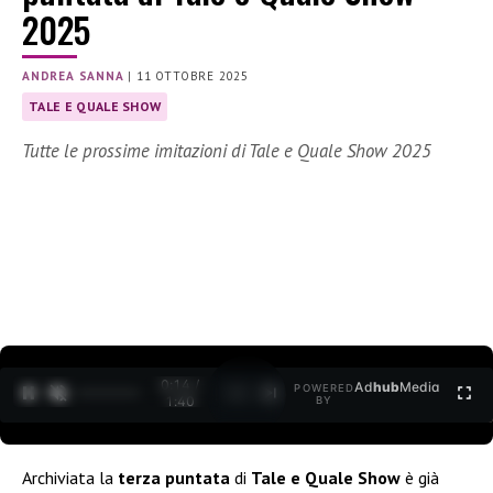
2025
ANDREA SANNA
|
11 OTTOBRE 2025
TALE E QUALE SHOW
Tutte le prossime imitazioni di Tale e Quale Show 2025
0:15 /
Ad
hub
Media
POWERED
1
/
2
1:40
BY
Archiviata la
terza puntata
di
Tale e Quale Show
è già