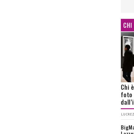
CHI
Chi 
foto
dall
LUCREZ
BigMa
Lazze