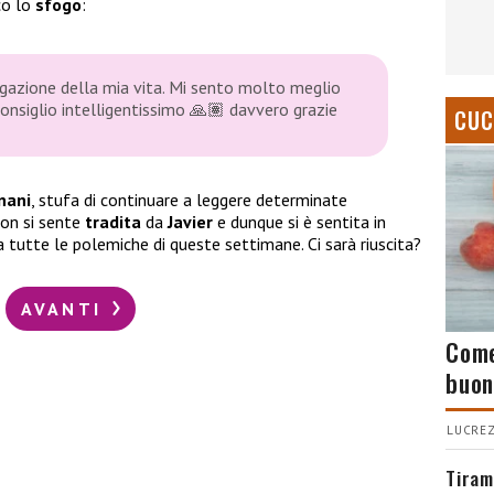
co lo
sfogo
:
egazione della mia vita. Mi sento molto meglio
onsiglio intelligentissimo
🙏🏽
davvero grazie
CUC
nani
, stufa di continuare a leggere determinate
on si sente
tradita
da
Javier
e dunque si è sentita in
 a tutte le polemiche di queste settimane. Ci sarà riuscita?
AVANTI
Come
buon
LUCREZ
Tiram