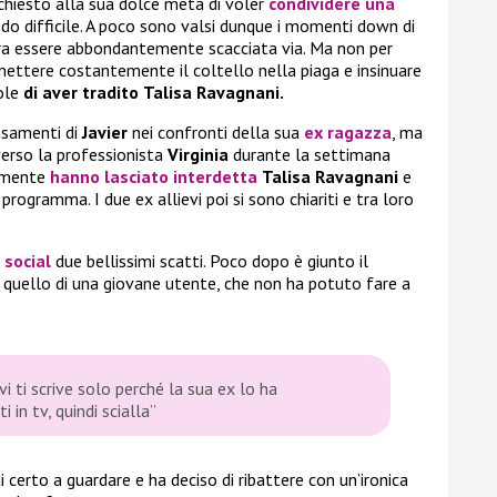
ha chiesto alla sua dolce metà di voler
condividere una
do difficile. A poco sono valsi dunque i momenti down di
mbra essere abbondantemente scacciata via. Ma non per
 a mettere costantemente il coltello nella piaga e insinuare
vole
di aver tradito
Talisa
Ravagnani.
nsamenti di
Javier
nei confronti della sua
ex ragazza
, ma
verso la professionista
Virginia
durante la settimana
almente
hanno lasciato interdetta
Talisa Ravagnani
e
rogramma. I due ex allievi poi si sono chiariti e tra loro
i
social
due bellissimi scatti. Poco dopo è giunto il
o quello di una giovane utente, che non ha potuto fare a
i ti scrive solo perché la sua ex lo ha
 in tv, quindi scialla”
di certo a guardare e ha deciso di ribattere con un’ironica