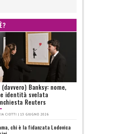
 È?
è (davvero) Banksy: nome,
 e identità svelata
’inchiesta Reuters
IA CIOTTI | 13 GIUGNO 2026
ma, chi è la fidanzata Lodovica
rini