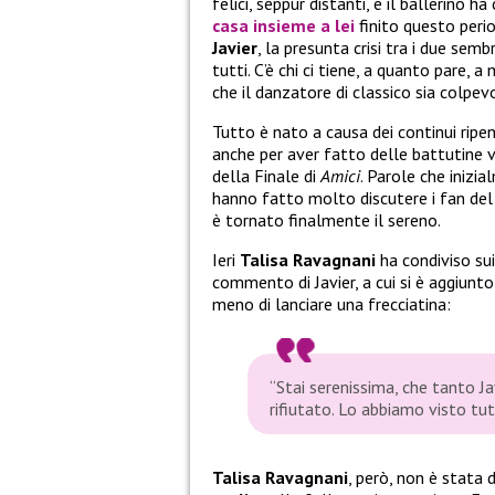
felici, seppur distanti, e il ballerino 
casa insieme a lei
finito questo perio
Javier
, la presunta crisi tra i due se
tutti. C’è chi ci tiene, a quanto pare,
che il danzatore di classico sia colpe
Tutto è nato a causa dei continui ripe
anche per aver fatto delle battutine 
della Finale di
Amici
. Parole che inizi
hanno fatto molto discutere i fan del p
è tornato finalmente il sereno.
Ieri
Talisa Ravagnani
ha condiviso su
commento di Javier, a cui si è aggiunt
meno di lanciare una frecciatina:
“Stai serenissima
,
che tanto Jav
rifiutato. Lo abbiamo visto tutti
Talisa Ravagnani
, però, non è stata 