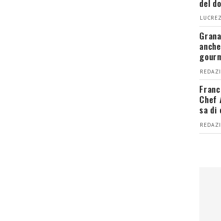
del d
LUCREZ
Grana
anche
gour
REDAZI
Franc
Chef 
sa di
REDAZI