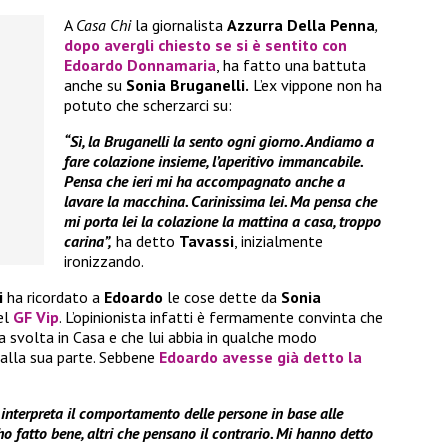
A
Casa Chi
la giornalista
Azzurra Della Penna
,
dopo avergli chiesto se si è sentito con
Edoardo Donnamaria
, ha fatto una battuta
anche su
Sonia Bruganelli.
L’ex vippone non ha
potuto che scherzarci su:
“Sì, la Bruganelli la sento ogni giorno. Andiamo a
fare colazione insieme, l’aperitivo immancabile.
Pensa che ieri mi ha accompagnato anche a
lavare la macchina. Carinissima lei. Ma pensa che
mi porta lei la colazione la mattina a casa, troppo
carina”,
ha detto
Tavassi
, inizialmente
ironizzando.
i
ha ricordato a
Edoardo
le cose dette da
Sonia
el
GF Vip
. L’opinionista infatti è fermamente convinta che
na svolta in Casa e che lui abbia in qualche modo
dalla sua parte. Sebbene
Edoardo
avesse già detto la
 interpreta il comportamento delle persone in base alle
ho fatto bene, altri che pensano il contrario. Mi hanno detto