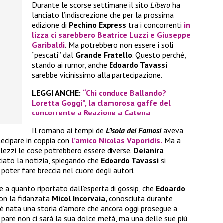
Durante le scorse settimane il sito
Libero
ha
lanciato l’indiscrezione che per la prossima
edizione di
Pechino Express
tra i concorrenti
in
lizza ci sarebbero
Beatrice Luzzi
e
Giuseppe
Garibaldi
.
Ma potrebbero non essere i soli
“pescati” dal
Grande Fratello
. Questo perché,
stando ai rumor, anche
Edoardo Tavassi
sarebbe vicinissimo alla partecipazione.
LEGGI ANCHE:
“Chi conduce Ballando?
Loretta Goggi”, la clamorosa gaffe del
concorrente a Reazione a Catena
Il romano ai tempi de
L’Isola dei Famosi
aveva
tecipare in coppia con
l’amico
Nicolas Vaporidis.
Ma a
lezzi le cose potrebbero essere diverse.
Deianira
ciato la notizia, spiegando che
Edoardo Tavassi
si
poter fare breccia nel cuore degli autori.
e a quanto riportato dall’esperta di gossip, che
Edoardo
on la fidanzata
Micol Incorvaia,
conosciuta durante
ì è nata una storia d’amore che ancora oggi prosegue a
 pare non ci sarà la sua dolce metà, ma una delle sue più