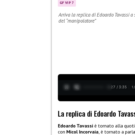
GF VIP 7
Arriva la replica di Edoardo Tavassi a 
del “manipolatore”
0:28 / 3:35
1
La replica di Edoardo Tavass
Edoardo Tavassi
è tornato alla quoti
con
Micol Incorvaia
, è tornato a parl