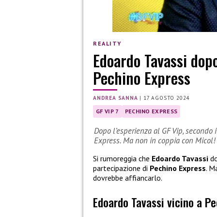
REALITY
Edoardo Tavassi dopo
Pechino Express
ANDREA SANNA
|
17 AGOSTO 2024
GF VIP 7
PECHINO EXPRESS
Dopo l’esperienza al GF Vip, secondo 
Express. Ma non in coppia con Micol!
Si rumoreggia che
Edoardo Tavassi
do
partecipazione di
Pechino Express
. M
dovrebbe affiancarlo.
Edoardo Tavassi vicino a P