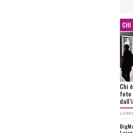
CHI
Chi 
foto
dall
LUCREZ
BigMa
Lazze