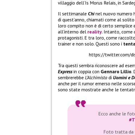
villaggio dell’Is Morus Relais, in Sard
Il settimanale
Chi
nel nuovo numero ha
di quest’anno, chiamati come al solito 
loro compito non è di certo semplice 
all’interno del
reality
. Intanto, come 
protagonisti. E tra loro, come raccolt
trainer e non solo. Questi sono i
tenta
https://twitter.com/
Tra questi sembra riconoscere ad ese
Express
in coppia con
Gennaro Lillio
.
sembrerebbe
L’Alchimista
di
Uomini e D
anche per il rumor emerso nelle scors
sono state mostrate anche le tentatri
Ecco anche le foto
#T
Foto tratta da