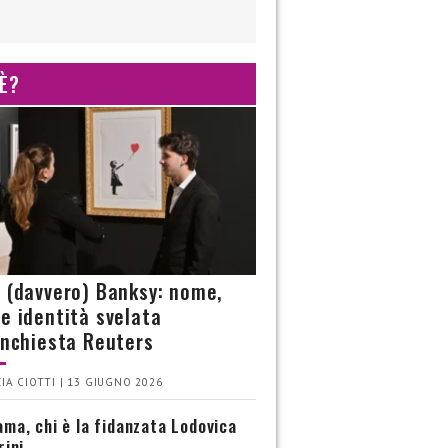
 È?
è (davvero) Banksy: nome,
 e identità svelata
’inchiesta Reuters
IA CIOTTI | 13 GIUGNO 2026
ma, chi è la fidanzata Lodovica
rini