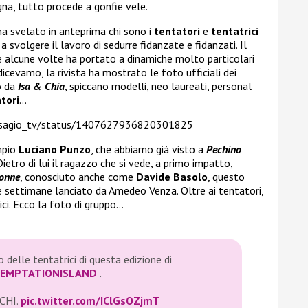
egna, tutto procede a gonfie vele.
 svelato in anteprima chi sono i
tentatori
e
tentatrici
a svolgere il lavoro di sedurre fidanzate e fidanzati. Il
e alcune volte ha portato a dinamiche molto particolari
dicevamo, la rivista ha mostrato le foto ufficiali dei
o da
Isa & Chia
, spiccano modelli, neo laureati, personal
tori
…
disagio_tv/status/1407627936820301825
mpio
Luciano Punzo
, che abbiamo già visto a
Pechino
 Dietro di lui il ragazzo che si vede, a primo impatto,
onne
, conosciuto anche come
Davide Basolo
, questo
e settimane lanciato da Amedeo Venza. Oltre ai tentatori,
ci. Ecco la foto di gruppo…
 delle tentatrici di questa edizione di
EMPTATIONISLAND
.
 CHI.
pic.twitter.com/IClGsOZjmT