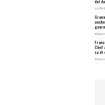
del d
LUCREZ
Grana
anche
gour
REDAZI
Franc
Chef 
sa di
REDAZI