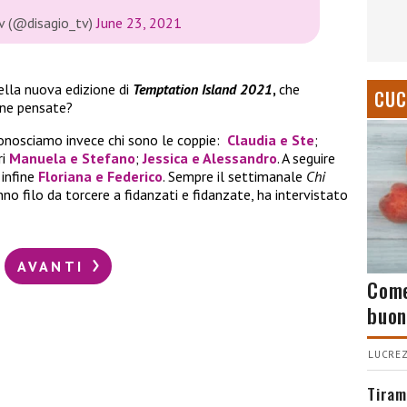
v (@disagio_tv)
June 23, 2021
ella nuova edizione di
Temptation Island
2021
,
che
CUC
 ne pensate?
conosciamo invece chi sono le coppie:
Claudia e Ste
;
ri
Manuela e Stefano
;
Jessica e Alessandro
. A seguire
infine
Floriana
e
Federico
. Sempre il settimanale
Chi
nno filo da torcere a fidanzati e fidanzate, ha intervistato
AVANTI
Come
buon
LUCREZ
Tiram