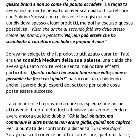
questo brand e non so come sia potuto accadere
”. La ragazza
aveva inizialmente pensato di aver scambiato il correttore
con Sabrina Soussi, con cui durante le registrazioni
condivideva spesso alcuni prodotti, ma poi ha escluso questa
possibilità: “
Visto che anche al secondo falò ero dello stesso
colore del primo, ho pensato: ‘
No, non può essere che ho
scambiato il correttore con Sabri, è proprio il mio!
’
”.
Soraya ha spiegato che il prodotto utilizzato durante i falò
era una
tonalità Medium della sua palette
, una cialda che
aveva già usato molte volte senza mai notare effetti
particolari. “
Questa cialda l’ho usata tantissime volte, come è
possibile che fossi così gialla?
”, ha raccontato, chiedendo
anche il parere degli esperti del settore per capire cosa
possa essere successo.
La concorrente ha provato a dare una spiegazione anche
attraverso il ruolo delle luci televisive, pur ammettendo di
avere ancora qualche dubbio: “
Ok le luci, ok tutto, ma
comunque le altre persone non erano gialle, quindi non capisco
”.
Per la puntata del confronto a distanza
“Un mese dopo
”,
Soraya ha scelto invece un altro correttore, quello di Tarte,