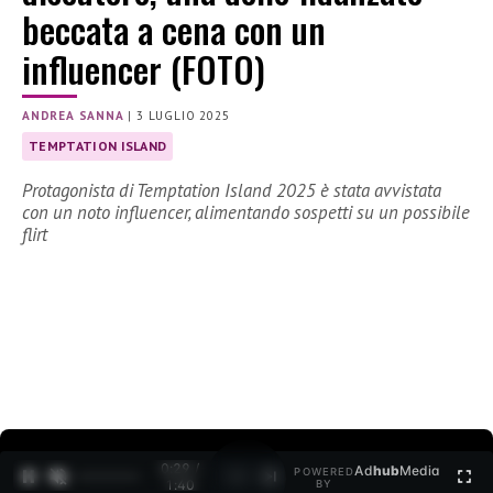
beccata a cena con un
influencer (FOTO)
ANDREA SANNA
|
3 LUGLIO 2025
TEMPTATION ISLAND
Protagonista di Temptation Island 2025 è stata avvistata
con un noto influencer, alimentando sospetti su un possibile
flirt
0:30 /
Ad
hub
Media
POWERED
1
/
2
1:40
BY