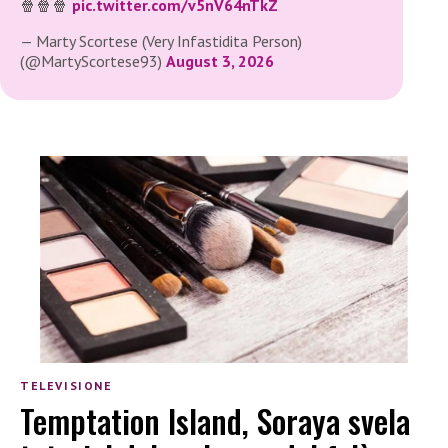
🍿🍿🍿
pic.twitter.com/v5nV64nTkZ
— Marty Scortese (Very Infastidita Person)
(@MartyScortese93)
August 3, 2026
TELEVISIONE
Temptation Island, Soraya svela