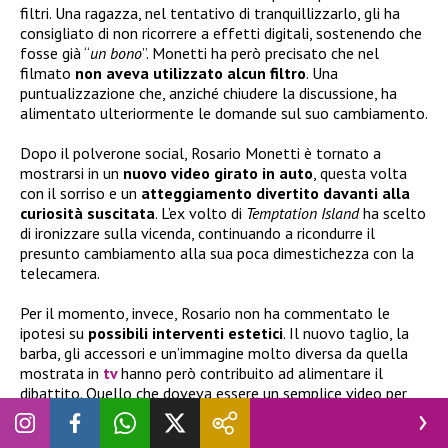
filtri. Una ragazza, nel tentativo di tranquillizzarlo, gli ha
consigliato di non ricorrere a effetti digitali, sostenendo che
fosse già “
un bono
”. Monetti ha però precisato che nel
filmato
non aveva utilizzato alcun filtro
. Una
puntualizzazione che, anziché chiudere la discussione, ha
alimentato ulteriormente le domande sul suo cambiamento.
Dopo il polverone social, Rosario Monetti è tornato a
mostrarsi in un
nuovo video girato in auto
, questa volta
con il sorriso e un
atteggiamento divertito davanti alla
curiosità suscitata
. L’ex volto di
Temptation Island
ha scelto
di ironizzare sulla vicenda, continuando a ricondurre il
presunto cambiamento alla sua poca dimestichezza con la
telecamera.
Per il momento, invece, Rosario non ha commentato le
ipotesi su
possibili interventi estetici
. Il nuovo taglio, la
barba, gli accessori e un’immagine molto diversa da quella
mostrata in
tv
hanno però contribuito ad alimentare il
dibattito. Quello che doveva essere un semplice video per
indicare il suo vero profilo TikTok si è così trasformato in un
vero e proprio caso sui social.