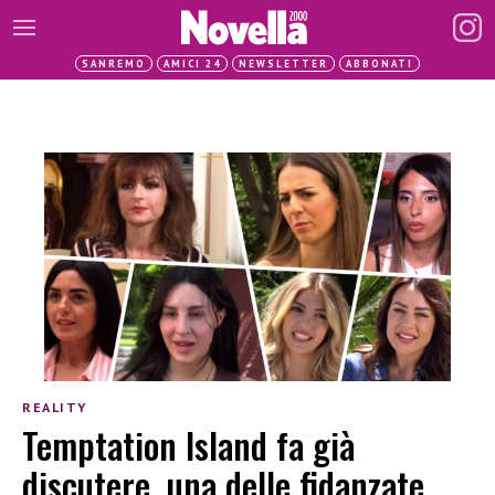
SANREMO
AMICI 24
NEWSLETTER
ABBONATI
REALITY
Temptation Island fa già
discutere, una delle fidanzate