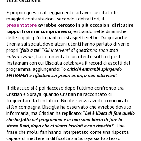
È proprio questo atteggiamento ad aver suscitato le
maggiori contestazioni: secondo i detrattori,
il
presentatore
avrebbe cercato in più occasioni di ricucire
rapporti ormai compromessi
, entrando nelle dinamiche
delle coppie più di quanto ci si aspetterebbe. Da qui anche
l’ironia sui social, dove alcuni utenti hanno parlato di veri e
propri “
falò a tre
”. “
Gli interventi di quest’anno sono stati
imbarazzanti
”, ha commentato un utente sotto il post
Instagram con cui Bisciglia celebrava il record di ascolti del
programma, aggiungendo: “
o critichi entrambi spingendo
ENTRAMBI a riflettere sui propri errori, o non intervieni
”.
Il dibattito si è poi riacceso dopo l’ultimo confronto tra
Cristian e Soraya, quando Cristian ha raccontato di
frequentare la tentatrice Nicole, senza averlo comunicato
all’ex compagna. Bisciglia ha osservato che avrebbe dovuto
informarla, ma Cristian ha replicato: “
Lei è libera di fare quello
che ha fatto nel programma e io non sono libero di fare lo
stesso fuori, dopo che ci siamo lasciati e con rispetto?
”. Una
frase che molti fan hanno interpretato come una risposta
capace di mettere in difficoltà sia Soraya sia lo stesso