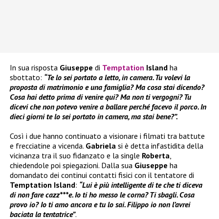
In sua risposta
Giuseppe
di
Temptation
Island
ha
sbottato:
“Te lo sei portato a letto, in camera. Tu volevi la
proposta di matrimonio e una famiglia? Ma cosa stai dicendo?
Cosa hai detto prima di venire qui? Ma non ti vergogni? Tu
dicevi che non potevo venire a ballare perché facevo il porco. In
dieci giorni te lo sei portato in camera, ma stai bene?”.
Così i due hanno continuato a visionare i filmati tra battute
e frecciatine a vicenda.
Gabriela
si è detta infastidita della
vicinanza tra il suo fidanzato e la single
Roberta
,
chiedendole poi spiegazioni. Dalla sua
Giuseppe
ha
domandato dei continui contatti fisici con il tentatore di
Temptation Island
:
“Lui è più intelligente di te che ti diceva
di non fare cazz***e. Io ti ho messo le corna? Ti sbagli. Cosa
provo io? Io ti amo ancora e tu lo sai. Filippo io non l’avrei
baciata la tentatrice”
.