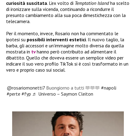
curiosità suscitata
. L’ex volto di
Temptation Island
ha scelto
di ironizzare sulla vicenda, continuando a ricondurre il
presunto cambiamento alla sua poca dimestichezza con la
telecamera.
Per il momento, invece, Rosario non ha commentato le
ipotesi su
possibili interventi estetici
. Il nuovo taglio, la
barba, gli accessori e un’immagine molto diversa da quella
mostrata in
tv
hanno però contribuito ad alimentare il
dibattito. Quello che doveva essere un semplice video per
indicare il suo vero profilo TikTok si è così trasformato in un
vero e proprio caso sui social.
@rosariomonetti7
Buongiorno a tutti 🫶🫶🫶
#napoli
#perte
#fyp
♬ Universo – Saymon Cleiton