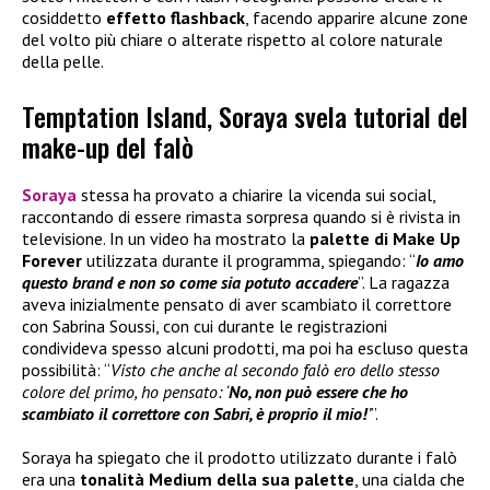
cosiddetto
effetto flashback
, facendo apparire alcune zone
del volto più chiare o alterate rispetto al colore naturale
della pelle.
Temptation Island, Soraya svela tutorial del
make-up del falò
Soraya
stessa ha provato a chiarire la vicenda sui social,
raccontando di essere rimasta sorpresa quando si è rivista in
televisione. In un video ha mostrato la
palette di
Make Up
Forever
utilizzata durante il programma, spiegando: “
Io amo
questo brand e non so come sia potuto accadere
”. La ragazza
aveva inizialmente pensato di aver scambiato il correttore
con Sabrina Soussi, con cui durante le registrazioni
condivideva spesso alcuni prodotti, ma poi ha escluso questa
possibilità: “
Visto che anche al secondo falò ero dello stesso
colore del primo, ho pensato: ‘
No, non può essere che ho
scambiato il correttore con Sabri, è proprio il mio!
’
”.
Soraya ha spiegato che il prodotto utilizzato durante i falò
era una
tonalità Medium della sua palette
, una cialda che