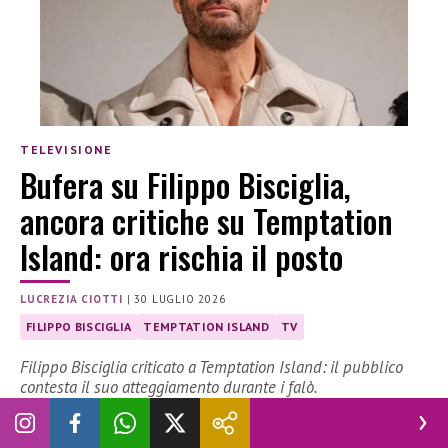
TELEVISIONE
Bufera su Filippo Bisciglia,
ancora critiche su Temptation
Island: ora rischia il posto
LUCREZIA CIOTTI
|
30 LUGLIO 2026
FILIPPO BISCIGLIA
TEMPTATION ISLAND
TV
Filippo Bisciglia criticato a Temptation Island: il pubblico
contesta il suo atteggiamento durante i falò.
Filippo Bisciglia
finisce nella bufera sui social per l’edizione
di
Temptation Island 2026
. Il conduttore è stato al centro di