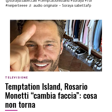
@soraya.sabetta6
#temptationisland
#soraya
#for
#neiperteeee
♬ audio originale – Soraya sabettafp
TELEVISIONE
Temptation Island, Rosario
Monetti “cambia faccia”: cosa
non torna