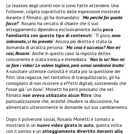
Le reazioni degli utenti non si sono fatte attendere. Una
follower, colpita soprattutto dalle espressioni mostrate
durante il filmato, gli ha domandato: “
Ma perché fai queste
facce?
”. Rosario ha cercato di chiarire che il suo
atteggiamento dipendeva esclusivamente dalla
poca
familiarità con questo tipo di contenuti
: “
Ti giuro,
sono
imbranato, ci ho provato
”. Ancora più diretta è stata la
domanda di un’altra persona: “
Ma cosa è successo? Non eri
così, Rosario
”. Anche in questo caso la risposta dell’ex
concorrente è stata ironica e immediata: “
Non lo so! Non mi
so fare i video! Lo volevo togliere, però ormai sembrava brutto
”.
A suscitare ulteriore curiosità è stata poi la questione dei
filtri. Una ragazza, nel tentativo di tranquillizzarlo, gli ha
consigliato di non ricorrere a effetti digitali, sostenendo che
fosse già “
un bono
”. Monetti ha però precisato che nel
filmato
non aveva utilizzato alcun filtro
. Una
puntualizzazione che, anziché chiudere la discussione, ha
alimentato ulteriormente le domande sul suo cambiamento.
Dopo il polverone social, Rosario Monetti è tornato a
mostrarsi in un
nuovo video girato in auto
, questa volta
con il sorriso e un
atteggiamento divertito davanti alla