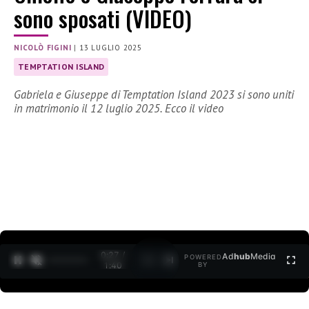
sono sposati (VIDEO)
NICOLÒ FIGINI
|
13 LUGLIO 2025
TEMPTATION ISLAND
Gabriela e Giuseppe di Temptation Island 2023 si sono uniti
in matrimonio il 12 luglio 2025. Ecco il video
0:28 /
Ad
hub
Media
POWERED
1
/
2
1:40
BY