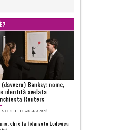
 È?
è (davvero) Banksy: nome,
 e identità svelata
’inchiesta Reuters
IA CIOTTI | 13 GIUGNO 2026
ma, chi è la fidanzata Lodovica
rini