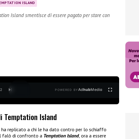
EMPTATION ISLAND
ation Island smentisce di essere pagato per stare con
Ad
hub
Media
/
2
POWERED BY
di Temptation Island
ha replicato a chi le ha dato contro per lo schiaffo
l falò di confronto a
Temptation Island
, ora a essere