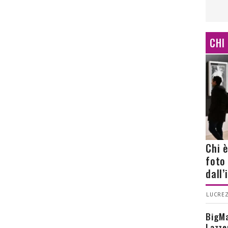
CHI
Chi 
foto
dall
LUCREZ
BigMa
Lazze