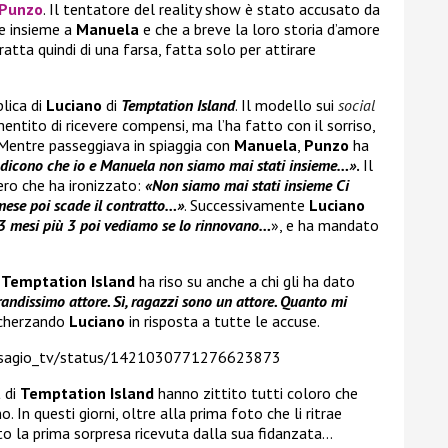
 Punzo
. Il tentatore del reality show è stato accusato da
re insieme a
Manuela
e che a breve la loro storia d’amore
ratta quindi di una farsa, fatta solo per attirare
plica di
Luciano
di
Temptation Island
. Il modello sui
social
mentito di ricevere compensi, ma l’ha fatto con il sorriso,
 Mentre passeggiava in spiaggia con
Manuela
,
Punzo
ha
e dicono che io e Manuela non siamo mai stati insieme…»
.
Il
ero che ha ironizzato:
«Non siamo mai stati insieme Ci
mese poi scade il contratto…»
. Successivamente
Luciano
. 3 mesi più 3 poi vediamo se lo rinnovano…
», e ha mandato
i
Temptation Island
ha riso su anche a chi gli ha dato
ndissimo attore. Sì, ragazzi sono un attore. Quanto mi
scherzando
Luciano
in risposta a tutte le accuse.
disagio_tv/status/1421030771276623873
a
di
Temptation Island
hanno zittito tutti coloro che
. In questi giorni, oltre alla prima foto che li ritrae
to la prima sorpresa ricevuta dalla sua fidanzata…