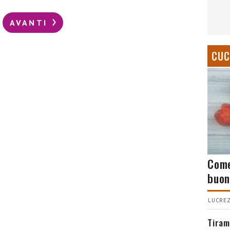
AVANTI
CUC
Come
buon
LUCREZ
Tiram