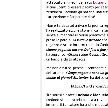
attaccato è il neo fidanzato
Luciano
alcuni utenti di essere pagato per sta
terminerà. Secondo gli hater quindi si t
l’attenzione e far parlare di sé.
Non è tardata ad arrivare la pronta re
ha realizzato alcune storie in cui ha s
senza alimentare ulteriori polemiche.
preso la parola:
«A tutte le persone ch
ragazzo è stato interrotto dalla Carri
stanno pagando ancora. Dai fino a fine 
ha aggiunto:
«Sì, poi scade il contratto
un bacio a chi lo attacca.
Ma non è tutto, perché il tentatore d
dell’attore:
«Vengo pagato e sono un gra
danno al giorno? Eh, tanto»
, ha detto 
https://twitter.com/
Tra sorrisi e risate
Luciano
e
Manuel
credono sia una storia creata a tavolino
insieme, il tentatore ha anche mostra