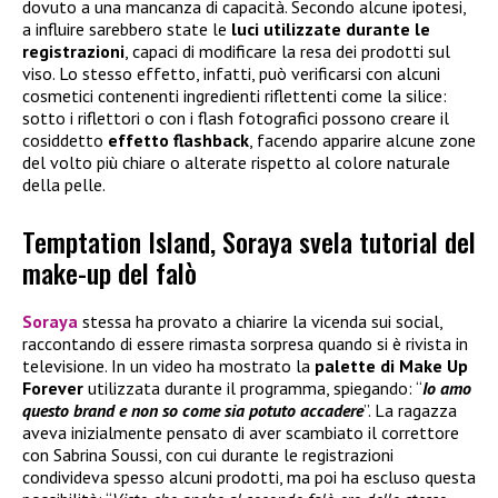
dovuto a una mancanza di capacità. Secondo alcune ipotesi,
a influire sarebbero state le
luci utilizzate durante le
registrazioni
, capaci di modificare la resa dei prodotti sul
viso. Lo stesso effetto, infatti, può verificarsi con alcuni
cosmetici contenenti ingredienti riflettenti come la silice:
sotto i riflettori o con i flash fotografici possono creare il
cosiddetto
effetto flashback
, facendo apparire alcune zone
del volto più chiare o alterate rispetto al colore naturale
della pelle.
Temptation Island, Soraya svela tutorial del
make-up del falò
Soraya
stessa ha provato a chiarire la vicenda sui social,
raccontando di essere rimasta sorpresa quando si è rivista in
televisione. In un video ha mostrato la
palette di
Make Up
Forever
utilizzata durante il programma, spiegando: “
Io amo
questo brand e non so come sia potuto accadere
”. La ragazza
aveva inizialmente pensato di aver scambiato il correttore
con Sabrina Soussi, con cui durante le registrazioni
condivideva spesso alcuni prodotti, ma poi ha escluso questa