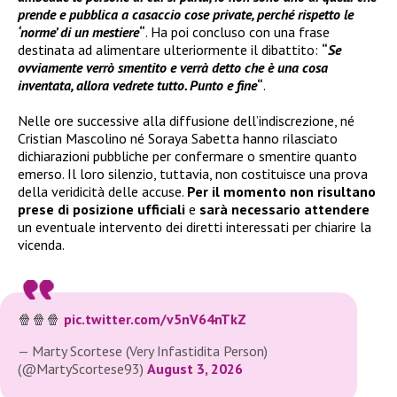
prende e pubblica a casaccio cose private, perché rispetto le
‘norme’ di un mestiere
“
. Ha poi concluso con una frase
destinata ad alimentare ulteriormente il dibattito:
“
Se
ovviamente verrò smentito e verrà detto che è una cosa
inventata, allora vedrete tutto. Punto e fine
“
.
Nelle ore successive alla diffusione dell’indiscrezione, né
Cristian Mascolino né Soraya Sabetta hanno rilasciato
dichiarazioni pubbliche per confermare o smentire quanto
emerso. Il loro silenzio, tuttavia, non costituisce una prova
della veridicità delle accuse.
Per il momento non risultano
prese di posizione ufficiali
e
sarà necessario attendere
un eventuale intervento dei diretti interessati per chiarire la
vicenda.
🍿🍿🍿
pic.twitter.com/v5nV64nTkZ
— Marty Scortese (Very Infastidita Person)
(@MartyScortese93)
August 3, 2026