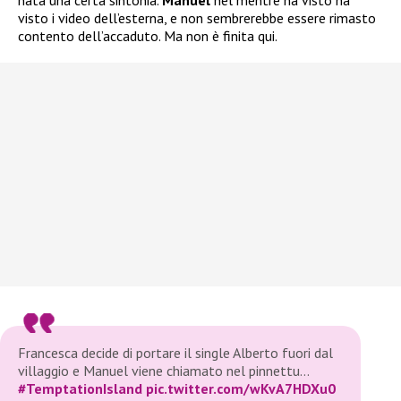
nata una certa sintonia.
Manuel
nel mentre ha visto ha
visto i video dell’esterna, e non sembrerebbe essere rimasto
contento dell’accaduto. Ma non è finita qui.
Francesca decide di portare il single Alberto fuori dal
villaggio e Manuel viene chiamato nel pinnettu…
#TemptationIsland
pic.twitter.com/wKvA7HDXu0