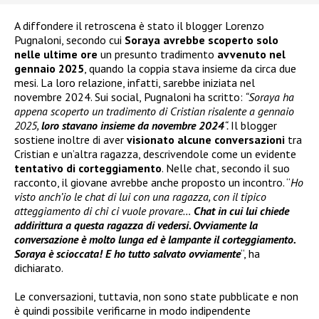
A diffondere il retroscena è stato il blogger Lorenzo
Pugnaloni, secondo cui
Soraya avrebbe scoperto solo
nelle ultime ore
un presunto tradimento
avvenuto nel
gennaio 2025
, quando la coppia stava insieme da circa due
mesi. La loro relazione, infatti, sarebbe iniziata nel
novembre 2024. Sui social, Pugnaloni ha scritto:
“Soraya ha
appena scoperto un tradimento di Cristian risalente a gennaio
2025,
loro stavano insieme da novembre 2024
“.
Il blogger
sostiene inoltre di aver
visionato alcune conversazioni
tra
Cristian e un’altra ragazza, descrivendole come un evidente
tentativo di corteggiamento
. Nelle chat, secondo il suo
racconto, il giovane avrebbe anche proposto un incontro. “
Ho
visto anch’io le chat di lui con una ragazza, con il tipico
atteggiamento di chi ci vuole provare…
Chat in cui lui chiede
addirittura a questa ragazza di vedersi. Ovviamente la
conversazione è molto lunga ed è lampante il corteggiamento.
Soraya è scioccata! E ho tutto salvato ovviamente
“, ha
dichiarato.
Le conversazioni, tuttavia, non sono state pubblicate e non
è quindi possibile verificarne in modo indipendente