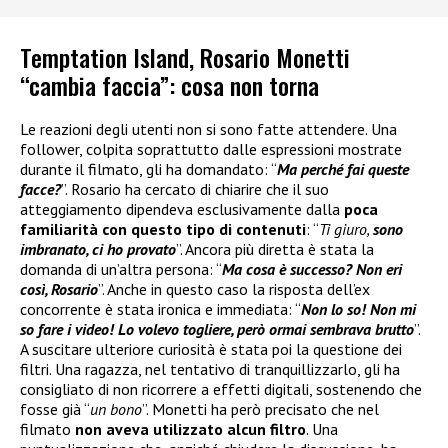
Temptation Island, Rosario Monetti
“cambia faccia”: cosa non torna
Le reazioni degli utenti non si sono fatte attendere. Una
follower, colpita soprattutto dalle espressioni mostrate
durante il filmato, gli ha domandato: “
Ma perché fai queste
facce?
”. Rosario ha cercato di chiarire che il suo
atteggiamento dipendeva esclusivamente dalla
poca
familiarità con questo tipo di contenuti
: “
Ti giuro,
sono
imbranato, ci ho provato
”. Ancora più diretta è stata la
domanda di un’altra persona: “
Ma cosa è successo? Non eri
così, Rosario
”. Anche in questo caso la risposta dell’ex
concorrente è stata ironica e immediata: “
Non lo so! Non mi
so fare i video! Lo volevo togliere, però ormai sembrava brutto
”.
A suscitare ulteriore curiosità è stata poi la questione dei
filtri. Una ragazza, nel tentativo di tranquillizzarlo, gli ha
consigliato di non ricorrere a effetti digitali, sostenendo che
fosse già “
un bono
”. Monetti ha però precisato che nel
filmato
non aveva utilizzato alcun filtro
. Una