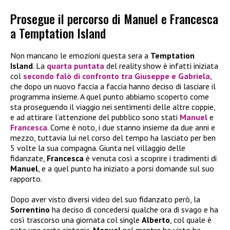
Prosegue il percorso di Manuel e Francesca
a Temptation Island
Non mancano le emozioni questa sera a
Temptation
Island
. La
quarta puntata
del reality show è infatti iniziata
col
secondo falò di confronto tra
Giuseppe
e
Gabriela
,
che dopo un nuovo faccia a faccia hanno deciso di lasciare il
programma insieme. A quel punto abbiamo scoperto come
sta proseguendo il viaggio nei sentimenti delle altre coppie,
e ad attirare l’attenzione del pubblico sono stati
Manuel
e
Francesca
. Come è noto, i due stanno insieme da due anni e
mezzo, tuttavia lui nel corso del tempo ha lasciato per ben
5 volte la sua compagna. Giunta nel villaggio delle
fidanzate,
Francesca
è venuta così a scoprire i tradimenti di
Manuel
, e a quel punto ha iniziato a porsi domande sul suo
rapporto.
Dopo aver visto diversi video del suo fidanzato però, la
Sorrentino
ha deciso di concedersi qualche ora di svago e ha
così trascorso una giornata col single
Alberto
, col quale è