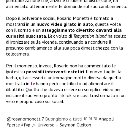
puntualizzazione che, anziché chiudere la discussione, ha
alimentato ulteriormente le domande sul suo cambiamento.
Dopo il polverone social, Rosario Monetti è tornato a
mostrarsi in un
nuovo video girato in auto
, questa volta
con il sorriso e un
atteggiamento divertito davanti alla
curiosità suscitata
. L’ex volto di
Temptation Island
ha scelto
di ironizzare sulla vicenda, continuando a ricondurre il
presunto cambiamento alla sua poca dimestichezza con la
telecamera.
Per il momento, invece, Rosario non ha commentato le
ipotesi su
possibili interventi estetici
. Il nuovo taglio, la
barba, gli accessori e un’immagine molto diversa da quella
mostrata in
tv
hanno però contribuito ad alimentare il
dibattito. Quello che doveva essere un semplice video per
indicare il suo vero profilo TikTok si è così trasformato in un
vero e proprio caso sui social.
@rosariomonetti7
Buongiorno a tutti 🫶🫶🫶
#napoli
#perte
#fyp
♬ Universo – Saymon Cleiton