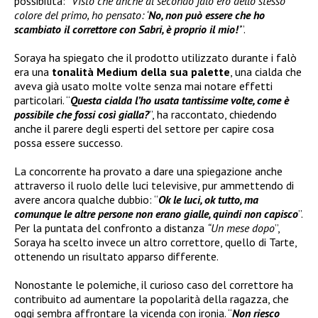
possibilità: “
Visto che anche al secondo falò ero dello stesso
colore del primo, ho pensato: ‘
No, non può essere che ho
scambiato il correttore con Sabri, è proprio il mio!
’
”.
Soraya ha spiegato che il prodotto utilizzato durante i falò
era una
tonalità Medium della sua palette
, una cialda che
aveva già usato molte volte senza mai notare effetti
particolari. “
Questa cialda l’ho usata tantissime volte, come è
possibile che fossi così gialla?
”, ha raccontato, chiedendo
anche il parere degli esperti del settore per capire cosa
possa essere successo.
La concorrente ha provato a dare una spiegazione anche
attraverso il ruolo delle luci televisive, pur ammettendo di
avere ancora qualche dubbio: “
Ok le luci, ok tutto, ma
comunque le altre persone non erano gialle, quindi non capisco
”.
Per la puntata del confronto a distanza
“Un mese dopo
”,
Soraya ha scelto invece un altro correttore, quello di Tarte,
ottenendo un risultato apparso differente.
Nonostante le polemiche, il curioso caso del correttore ha
contribuito ad aumentare la popolarità della ragazza, che
oggi sembra affrontare la vicenda con ironia. “
Non riesco