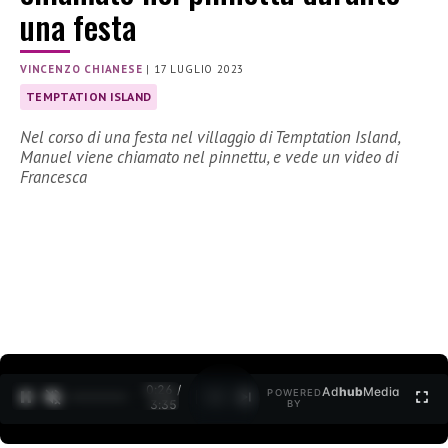
una festa
VINCENZO CHIANESE
|
17 LUGLIO 2023
TEMPTATION ISLAND
Nel corso di una festa nel villaggio di Temptation Island,
Manuel viene chiamato nel pinnettu, e vede un video di
Francesca
0:28 /
Ad
hub
Media
POWERED
1
/
2
3:35
BY