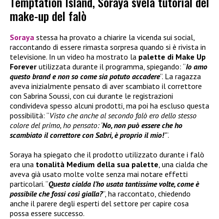
Temptation Island, Soraya svela tutorial del
make-up del falò
Soraya
stessa ha provato a chiarire la vicenda sui social,
raccontando di essere rimasta sorpresa quando si è rivista in
televisione. In un video ha mostrato la
palette di
Make Up
Forever
utilizzata durante il programma, spiegando: “
Io amo
questo brand e non so come sia potuto accadere
”. La ragazza
aveva inizialmente pensato di aver scambiato il correttore
con Sabrina Soussi, con cui durante le registrazioni
condivideva spesso alcuni prodotti, ma poi ha escluso questa
possibilità: “
Visto che anche al secondo falò ero dello stesso
colore del primo, ho pensato: ‘
No, non può essere che ho
scambiato il correttore con Sabri, è proprio il mio!
’
”.
Soraya ha spiegato che il prodotto utilizzato durante i falò
era una
tonalità Medium della sua palette
, una cialda che
aveva già usato molte volte senza mai notare effetti
particolari. “
Questa cialda l’ho usata tantissime volte, come è
possibile che fossi così gialla?
”, ha raccontato, chiedendo
anche il parere degli esperti del settore per capire cosa
possa essere successo.