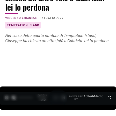
lei lo perdona
VINCENZO CHIANESE
|
17 LUGLIO 2023
TEMPTATION ISLAND
Nel corso della quarta puntata di Temptation Island,
Giuseppe ha chiesto un altro falò a Gabriela: lei lo perdona
0:13 /
Ad
hub
Media
POWERED
1
/
2
1:40
BY