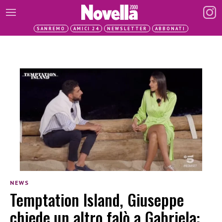
SANREMO
AMICI 24
NEWSLETTER
ABBONATI
NEWS
Temptation Island, Giuseppe
chiede un altro falò a Gabriela: