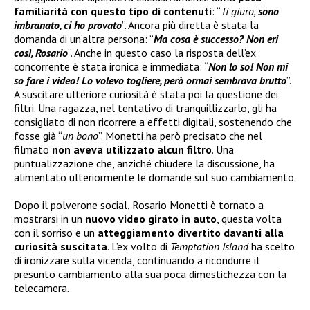
familiarità con questo tipo di contenuti
: “
Ti giuro,
sono
imbranato, ci ho provato
”. Ancora più diretta è stata la
domanda di un’altra persona: “
Ma cosa è successo? Non eri
così, Rosario
”. Anche in questo caso la risposta dell’ex
concorrente è stata ironica e immediata: “
Non lo so! Non mi
so fare i video! Lo volevo togliere, però ormai sembrava brutto
”.
A suscitare ulteriore curiosità è stata poi la questione dei
filtri. Una ragazza, nel tentativo di tranquillizzarlo, gli ha
consigliato di non ricorrere a effetti digitali, sostenendo che
fosse già “
un bono
”. Monetti ha però precisato che nel
filmato
non aveva utilizzato alcun filtro
. Una
puntualizzazione che, anziché chiudere la discussione, ha
alimentato ulteriormente le domande sul suo cambiamento.
Dopo il polverone social, Rosario Monetti è tornato a
mostrarsi in un
nuovo video girato in auto
, questa volta
con il sorriso e un
atteggiamento divertito davanti alla
curiosità suscitata
. L’ex volto di
Temptation Island
ha scelto
di ironizzare sulla vicenda, continuando a ricondurre il
presunto cambiamento alla sua poca dimestichezza con la
telecamera.