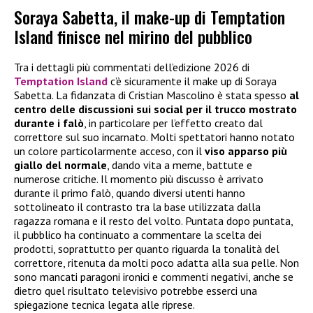
Soraya Sabetta, il make-up di Temptation
Island finisce nel mirino del pubblico
Tra i dettagli più commentati dell’edizione 2026 di
Temptation Island
c’è sicuramente il make up di Soraya
Sabetta. La fidanzata di Cristian Mascolino è stata spesso
al
centro delle discussioni sui social per il trucco mostrato
durante i falò
, in particolare per l’effetto creato dal
correttore sul suo incarnato. Molti spettatori hanno notato
un colore particolarmente acceso, con il
viso apparso più
giallo del normale
, dando vita a meme, battute e
numerose critiche. Il momento più discusso è arrivato
durante il primo falò, quando diversi utenti hanno
sottolineato il contrasto tra la base utilizzata dalla
ragazza romana e il resto del volto. Puntata dopo puntata,
il pubblico ha continuato a commentare la scelta dei
prodotti, soprattutto per quanto riguarda la tonalità del
correttore, ritenuta da molti poco adatta alla sua pelle. Non
sono mancati paragoni ironici e commenti negativi, anche se
dietro quel risultato televisivo potrebbe esserci una
spiegazione tecnica legata alle riprese.