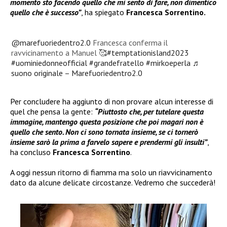
momento sto facendo quello che mi sento di fare, non dimentico
quello che è successo”
, ha spiegato
Francesca Sorrentino.
@marefuoriedentro2.0
Francesca conferma il
ravvicinamento a Manuel 🥰
#temptationisland2023
#uominiedonneofficial
#grandefratello
#mirkoeperla
♬
suono originale – Marefuoriedentro2.0
Per concludere ha aggiunto di non provare alcun interesse di
quel che pensa la gente:
“Piuttosto che, per tutelare questa
immagine, mantengo questa posizione che poi magari non è
quello che sento. Non ci sono tornata insieme, se ci tornerò
insieme sarò la prima a farvelo sapere e prendermi gli insulti”
,
ha concluso
Francesca Sorrentino
.
A oggi nessun ritorno di fiamma ma solo un riavvicinamento
dato da alcune delicate circostanze. Vedremo che succederà!