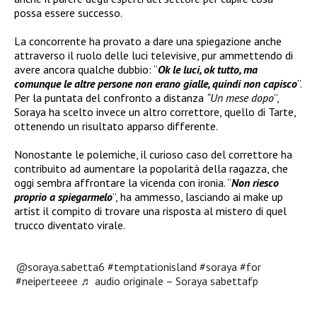
possa essere successo.
La concorrente ha provato a dare una spiegazione anche
attraverso il ruolo delle luci televisive, pur ammettendo di
avere ancora qualche dubbio: “
Ok le luci, ok tutto, ma
comunque le altre persone non erano gialle, quindi non capisco
”.
Per la puntata del confronto a distanza
“Un mese dopo
”,
Soraya ha scelto invece un altro correttore, quello di Tarte,
ottenendo un risultato apparso differente.
Nonostante le polemiche, il curioso caso del correttore ha
contribuito ad aumentare la popolarità della ragazza, che
oggi sembra affrontare la vicenda con ironia. “
Non riesco
proprio a spiegarmelo
”, ha ammesso, lasciando ai make up
artist il compito di trovare una risposta al mistero di quel
trucco diventato virale.
@soraya.sabetta6
#temptationisland
#soraya
#for
#neiperteeee
♬ audio originale – Soraya sabettafp