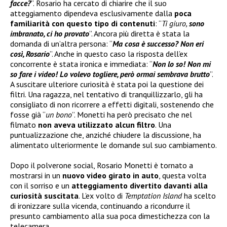
facce?
”. Rosario ha cercato di chiarire che il suo
atteggiamento dipendeva esclusivamente dalla
poca
familiarità con questo tipo di contenuti
: “
Ti giuro,
sono
imbranato, ci ho provato
”. Ancora più diretta è stata la
domanda di un’altra persona: “
Ma cosa è successo? Non eri
così, Rosario
”. Anche in questo caso la risposta dell’ex
concorrente è stata ironica e immediata: “
Non lo so! Non mi
so fare i video! Lo volevo togliere, però ormai sembrava brutto
”.
A suscitare ulteriore curiosità è stata poi la questione dei
filtri. Una ragazza, nel tentativo di tranquillizzarlo, gli ha
consigliato di non ricorrere a effetti digitali, sostenendo che
fosse già “
un bono
”. Monetti ha però precisato che nel
filmato
non aveva utilizzato alcun filtro
. Una
puntualizzazione che, anziché chiudere la discussione, ha
alimentato ulteriormente le domande sul suo cambiamento.
Dopo il polverone social, Rosario Monetti è tornato a
mostrarsi in un
nuovo video girato in auto
, questa volta
con il sorriso e un
atteggiamento divertito davanti alla
curiosità suscitata
. L’ex volto di
Temptation Island
ha scelto
di ironizzare sulla vicenda, continuando a ricondurre il
presunto cambiamento alla sua poca dimestichezza con la
telecamera.