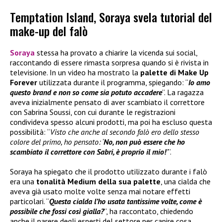
Temptation Island, Soraya svela tutorial del
make-up del falò
Soraya
stessa ha provato a chiarire la vicenda sui social,
raccontando di essere rimasta sorpresa quando si è rivista in
televisione. In un video ha mostrato la
palette di
Make Up
Forever
utilizzata durante il programma, spiegando: “
Io amo
questo brand e non so come sia potuto accadere
”. La ragazza
aveva inizialmente pensato di aver scambiato il correttore
con Sabrina Soussi, con cui durante le registrazioni
condivideva spesso alcuni prodotti, ma poi ha escluso questa
possibilità: “
Visto che anche al secondo falò ero dello stesso
colore del primo, ho pensato: ‘
No, non può essere che ho
scambiato il correttore con Sabri, è proprio il mio!
’
”.
Soraya ha spiegato che il prodotto utilizzato durante i falò
era una
tonalità Medium della sua palette
, una cialda che
aveva già usato molte volte senza mai notare effetti
particolari. “
Questa cialda l’ho usata tantissime volte, come è
possibile che fossi così gialla?
”, ha raccontato, chiedendo
anche il parere degli esperti del settore per capire cosa