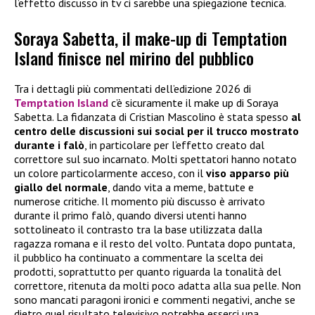
l’effetto discusso in tv ci sarebbe una spiegazione tecnica.
Soraya Sabetta, il make-up di Temptation
Island finisce nel mirino del pubblico
Tra i dettagli più commentati dell’edizione 2026 di
Temptation Island
c’è sicuramente il make up di Soraya
Sabetta. La fidanzata di Cristian Mascolino è stata spesso
al
centro delle discussioni sui social per il trucco mostrato
durante i falò
, in particolare per l’effetto creato dal
correttore sul suo incarnato. Molti spettatori hanno notato
un colore particolarmente acceso, con il
viso apparso più
giallo del normale
, dando vita a meme, battute e
numerose critiche. Il momento più discusso è arrivato
durante il primo falò, quando diversi utenti hanno
sottolineato il contrasto tra la base utilizzata dalla
ragazza romana e il resto del volto. Puntata dopo puntata,
il pubblico ha continuato a commentare la scelta dei
prodotti, soprattutto per quanto riguarda la tonalità del
correttore, ritenuta da molti poco adatta alla sua pelle. Non
sono mancati paragoni ironici e commenti negativi, anche se
dietro quel risultato televisivo potrebbe esserci una