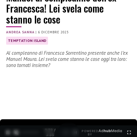
Francesca! Lei svela come
stanno le cose
ANDREA SANNA
|
6 DICEMBRE 2023
TEMPTATION ISLAND
Al compleanno di Francesca Sorrentino presente anche l’ex
Manuel Maura. Lei svela come stanno le cose oggi tra loro:
sono tornati insieme?
0:30 /
Ad
hub
Media
POWERED
1
/
2
3:35
BY