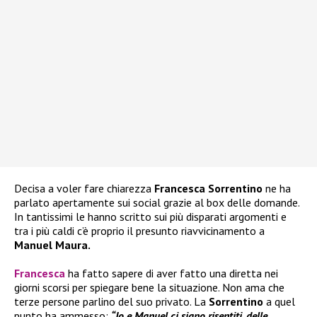
Decisa a voler fare chiarezza
Francesca Sorrentino
ne ha
parlato apertamente sui social grazie al box delle domande.
In tantissimi le hanno scritto sui più disparati argomenti e
tra i più caldi c’è proprio il presunto riavvicinamento a
Manuel Maura.
Francesca
ha fatto sapere di aver fatto una diretta nei
giorni scorsi per spiegare bene la situazione. Non ama che
terze persone parlino del suo privato. La
Sorrentino
a quel
punto ha ammesso:
“Io e Manuel ci siano risentiti, delle