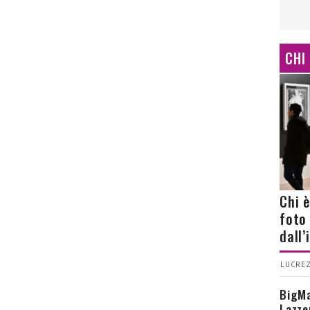
CHI
Chi 
foto
dall
LUCREZ
BigMa
Lazze