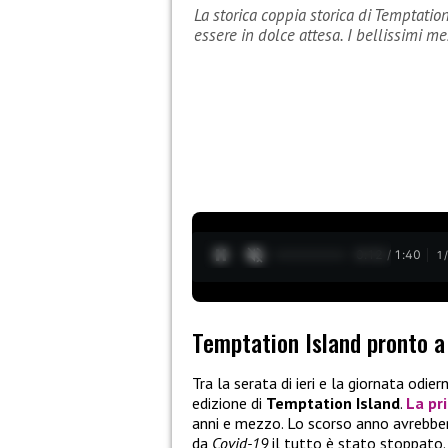
La storica coppia storica di Temptati
essere in dolce attesa. I bellissimi m
0:13 / 1:40
1
Temptation Island pronto a 
Tra la serata di ieri e la giornata odi
edizione di
Temptation Island
.
La pr
anni e mezzo. Lo scorso anno avrebbe
da
Covid-19
il tutto è stato stoppato.