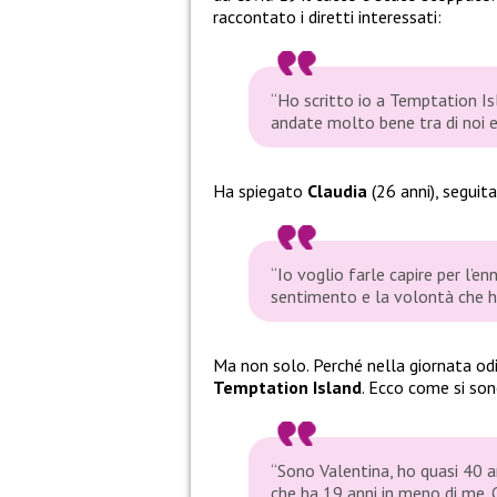
raccontato i diretti interessati:
“Ho scritto io a Temptation I
andate molto bene tra di noi e
Ha spiegato
Claudia
(26 anni), seguit
“
Io voglio farle capire per l’e
sentimento e la volontà che h
Ma non solo. Perché nella giornata od
Temptation Island
. Ecco come si son
“Sono Valentina, ho quasi 40 
che ha 19 anni in meno di me. 