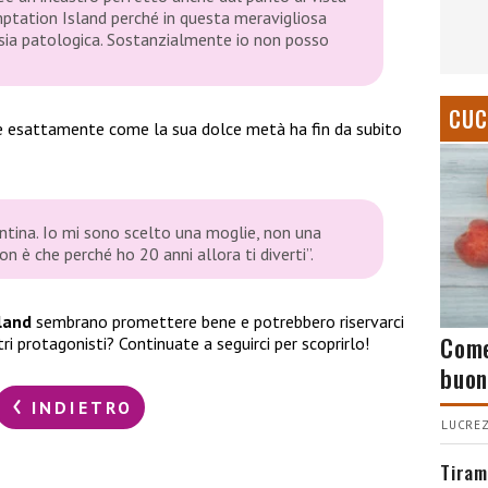
mptation Island perché in questa meravigliosa
osia patologica. Sostanzialmente io non posso
CUC
 esattamente come la sua dolce metà ha fin da subito
ntina. Io mi sono scelto una moglie, non una
on è che perché ho 20 anni allora ti diverti”.
land
sembrano promettere bene e potrebbero riservarci
Come
ltri protagonisti? Continuate a seguirci per scoprirlo!
buon
INDIETRO
LUCREZ
Tiram