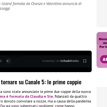
on Island formata da Oronzo e Valentina annuncia di
essaggi
Ad
hub
Media
/
2
POWERED BY
tornare su Canale 5: le prime coppie
erna sono state annunciate le prime due coppie della nuova
ima è formata da
Claudia
e
Ste
, fidanzati da quattro
ro dovuto convolare a nozze, ma a causa della pandemia
 Da qui sono subentrati i problemi, come hanno