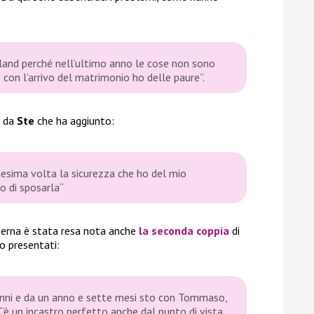
sland perché nell’ultimo anno le cose non sono
 con l’arrivo del matrimonio ho delle paure”.
a da
Ste
che ha aggiunto:
nnesima volta la sicurezza che ho del mio
o di sposarla
“
ierna è stata resa nota anche
la seconda coppia
di
o presentati:
anni e da un anno e sette mesi sto con Tommaso,
C’è un incastro perfetto anche dal punto di vista