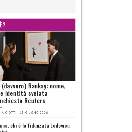
 È?
è (davvero) Banksy: nome,
 e identità svelata
’inchiesta Reuters
IA CIOTTI | 13 GIUGNO 2026
ma, chi è la fidanzata Lodovica
rini