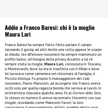
Addio a Franco Baresi: chi è la moglie
Maura Lari
Franco Baresi ha sempre fatto fatto parlare il campo
lasciando il gossip ad altri. Anche una volta appese le scarpe
al chiodo, l’ex difensore rossonero ha sempre mantenuto un
profilo basso, all’insegna della privacy. Accanto a lui c’è
sempre stata la moglie,
Maura Lari,
conosciuta in Toscana,
a Montevarchi, dove lui era in trasferta con il Milan e dove
lei lavorava come cameriera nel ristornate di famiglia, il
Piccolo Alleluja. Fu proprio il massaggiatore del club
rossonero, Paolo Mariconti, ad accorgersi che Franco aveva
occhi solo per quella ragazza bionda che serviva ai tavoli. In
un’intervista rilasciata qualche anno fa al
Corriere della Sera
,
lo stesso ex numero 6 aveva raccontato l’incontro con sua
moglie, ricordando come Mariconti favorì la loro
conoscenza. Il massaggiatore, infatti, avrebbe detto voce