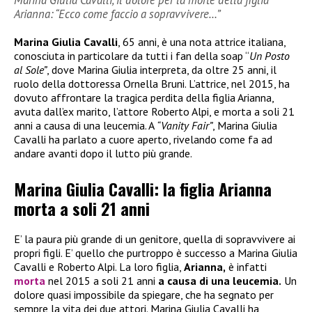
Marina Giulia Cavalli, il dolore per la morte della figlia
Arianna: “Ecco come faccio a sopravvivere…”
Marina Giulia Cavalli
, 65 anni, è una nota attrice italiana,
conosciuta in particolare da tutti i fan della soap “
Un Posto
al Sole”
, dove Marina Giulia interpreta, da oltre 25 anni, il
ruolo della dottoressa Ornella Bruni. L’attrice, nel 2015, ha
dovuto affrontare la tragica perdita della figlia Arianna,
avuta dall’ex marito, l’attore Roberto Alpi, e morta a soli 21
anni a causa di una leucemia. A
“Vanity Fair”
, Marina Giulia
Cavalli ha parlato a cuore aperto, rivelando come fa ad
andare avanti dopo il lutto più grande.
Marina Giulia Cavalli: la figlia Arianna
morta a soli 21 anni
E’ la paura più grande di un genitore, quella di sopravvivere ai
propri figli. E’ quello che purtroppo è successo a Marina Giulia
Cavalli e Roberto Alpi. La loro figlia,
Arianna,
è infatti
morta
nel 2015 a soli 21 anni
a causa di una leucemia.
Un
dolore quasi impossibile da spiegare, che ha segnato per
sempre la vita dei due attori. Marina Giulia Cavalli ha