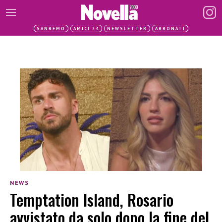
SANREMO
AMICI 24
NEWSLETTER
ABBONATI
NEWS
Temptation Island, Rosario
avvistato da solo dopo la fine del