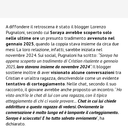
A diffondere il retroscena è stato il blogger Lorenzo
Pugnaloni, secondo cui
Soraya avrebbe scoperto solo
nelle ultime ore
un presunto tradimento
avvenuto nel
gennaio 2025
, quando la coppia stava insieme da circa due
mesi. La loro relazione, infatti, sarebbe iniziata nel
novembre 2024. Sui social, Pugnaloni ha scritto:
“Soraya ha
appena scoperto un tradimento di Cristian risalente a gennaio
2025,
loro stavano insieme da novembre 2024
“.
Il blogger
sostiene inoltre di aver
visionato alcune conversazioni
tra
Cristian e un’altra ragazza, descrivendole come un evidente
tentativo di corteggiamento
. Nelle chat, secondo il suo
racconto, il giovane avrebbe anche proposto un incontro. “
Ho
visto anch’io le chat di lui con una ragazza, con il tipico
atteggiamento di chi ci vuole provare…
Chat in cui lui chiede
addirittura a questa ragazza di vedersi. Ovviamente la
conversazione è molto lunga ed è lampante il corteggiamento.
Soraya è scioccata! E ho tutto salvato ovviamente
“, ha
dichiarato.