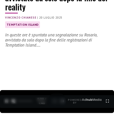
reality
VINCENZO CHIANESE
|
20 LUGLIO 2025
TEMPTATION ISLAND
In queste ore è spuntata una segnalazione su Rosario,
avvistato da solo dopo la fine delle registrazioni di
Temptation Island.…
0:30 /
Ad
hub
Media
POWERED
1
/
2
1:40
BY