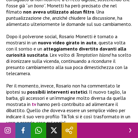
fosse già “
un bono
”. Monetti ha però precisato che nel
filmato
non aveva utilizzato alcun filtro
. Una
puntualizzazione che, anziché chiudere la discussione, ha
alimentato ulteriormente le domande sul suo cambiamento.
Dopo il polverone social, Rosario Monetti è tornato a
mostrarsi in un
nuovo video girato in auto
, questa volta
con il sorriso e un
atteggiamento divertito davanti alla
curiosità suscitata
. L’ex volto di
Temptation Island
ha scelto
di ironizzare sulla vicenda, continuando a ricondurre il
presunto cambiamento alla sua poca dimestichezza con la
telecamera.
Per il momento, invece, Rosario non ha commentato le
ipotesi su
possibili interventi estetici
. Il nuovo taglio, la
barba, gli accessori e un’immagine molto diversa da quella
mostrata in
tv
hanno però contribuito ad alimentare il
dibattito. Quello che doveva essere un semplice video per
indicare il suo vero profilo TikTok si è così trasformato in un
vero e proprio caso sui social.