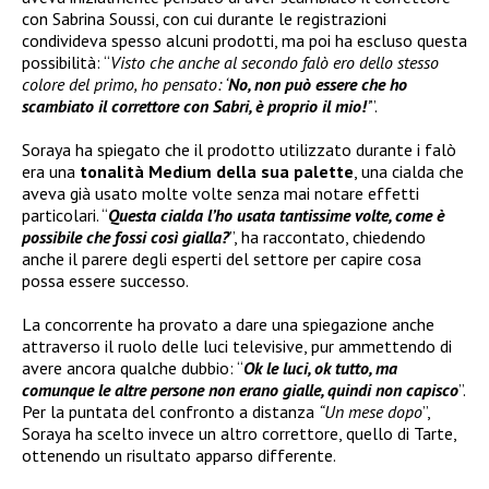
con Sabrina Soussi, con cui durante le registrazioni
condivideva spesso alcuni prodotti, ma poi ha escluso questa
possibilità: “
Visto che anche al secondo falò ero dello stesso
colore del primo, ho pensato: ‘
No, non può essere che ho
scambiato il correttore con Sabri, è proprio il mio!
’
”.
Soraya ha spiegato che il prodotto utilizzato durante i falò
era una
tonalità Medium della sua palette
, una cialda che
aveva già usato molte volte senza mai notare effetti
particolari. “
Questa cialda l’ho usata tantissime volte, come è
possibile che fossi così gialla?
”, ha raccontato, chiedendo
anche il parere degli esperti del settore per capire cosa
possa essere successo.
La concorrente ha provato a dare una spiegazione anche
attraverso il ruolo delle luci televisive, pur ammettendo di
avere ancora qualche dubbio: “
Ok le luci, ok tutto, ma
comunque le altre persone non erano gialle, quindi non capisco
”.
Per la puntata del confronto a distanza
“Un mese dopo
”,
Soraya ha scelto invece un altro correttore, quello di Tarte,
ottenendo un risultato apparso differente.