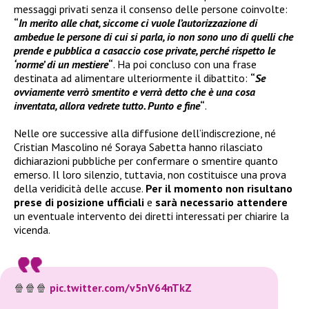
messaggi privati senza il consenso delle persone coinvolte:
“
In merito alle chat, siccome ci vuole l’autorizzazione di
ambedue le persone di cui si parla, io non sono uno di quelli che
prende e pubblica a casaccio cose private, perché rispetto le
‘norme’ di un mestiere
“
. Ha poi concluso con una frase
destinata ad alimentare ulteriormente il dibattito:
“
Se
ovviamente verrò smentito e verrà detto che è una cosa
inventata, allora vedrete tutto. Punto e fine
“
.
Nelle ore successive alla diffusione dell’indiscrezione, né
Cristian Mascolino né Soraya Sabetta hanno rilasciato
dichiarazioni pubbliche per confermare o smentire quanto
emerso. Il loro silenzio, tuttavia, non costituisce una prova
della veridicità delle accuse.
Per il momento non risultano
prese di posizione ufficiali
e
sarà necessario attendere
un eventuale intervento dei diretti interessati per chiarire la
vicenda.
🍿🍿🍿
pic.twitter.com/v5nV64nTkZ