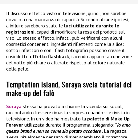
Il discusso effetto visto in televisione, quindi, non sarebbe
dovuto a una mancanza di capacità. Secondo alcune ipotesi,
a influire sarebbero state le
luci utilizzate durante le
registrazioni
, capaci di modificare la resa dei prodotti sul
viso. Lo stesso effetto, infatti, può verificarsi con alcuni
cosmetici contenenti ingredienti riflettenti come la silice:
sotto i riflettori o con i flash fotografici possono creare il
cosiddetto
effetto flashback
, facendo apparire alcune zone
del volto più chiare o alterate rispetto al colore naturale
della pelle.
Temptation Island, Soraya svela tutorial del
make-up del falò
Soraya
stessa ha provato a chiarire la vicenda sui social,
raccontando di essere rimasta sorpresa quando si è rivista in
televisione. In un video ha mostrato la
palette di
Make Up
Forever
utilizzata durante il programma, spiegando: “
Io amo
questo brand e non so come sia potuto accadere
”. La ragazza
aveva inizialmente pensato di aver scambiato il correttore